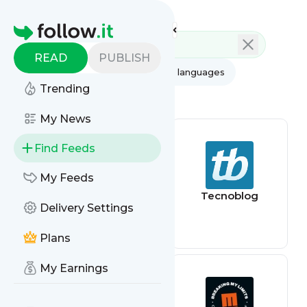
Feed directory
Homepage
READ
PUBLISH
AI
All categories
All languages
Trending
All feed types
My News
Find Feeds
My Feeds
mLabs:
Tecnoblog
Delivery Settings
Gerenciamento
de Redes Sociais
em um só lugar!
Plans
My Earnings