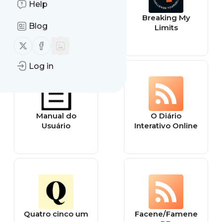
Help
freelancer6
Breaking My
Blog
Limits
Follow us on X (twitter)
Follow us on Facebook
Log in
Manual do
O Diário
Usuário
Interativo Online
Quatro cinco um
Facene/Famene