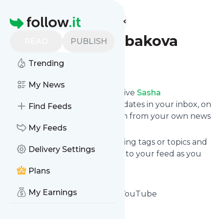
Find more feeds
Homepage
Sasha Shcherbakova
READ
PUBLISH
Trending
Follow
My News
Subscribe in seconds and receive
Sasha
Shcherbakova
's news feed updates in your inbox, on
Find Feeds
your phone or even read them from your own news
page here on follow.it.
My Feeds
You can select the updates using tags or topics and
Delivery Settings
you can add as many websites to your feed as you
like.
Plans
And the service is entirely free!
My Earnings
Follow
Sasha Shcherbakova
: YouTube
Is this your feed?
Claim it
!