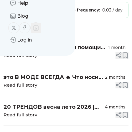
Help
Publisher:
Unclaimed!
Message frequency:
0.03 / day
Blog
Follow us on X (twitter)
Follow us on Facebook
Message
History
Log in
как быть КРАСИВОЙ при помощи
1 month
одежды | лучшие приёмы и
Read full story
готовые стильные луки 2026
это В МОДЕ ВСЕГДА 🔥 Что носить
2 months
если надоело париться о трендах
Read full story
🦧 топ вещи 2026 и всегда
20 ТРЕНДОВ весна лето 2026 |
4 months
мода изменилась ? Что модно
Read full story
одежда, обувь, аксессуары