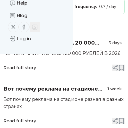
Help
Publisher:
Unclaimed!
Message frequency:
0.7 / day
Blog
Message
History
Follow us on X (twitter)
Follow us on Facebook
Log in
НЕ ПОКУПАЙ iPHONE ЗА 20 000
3 days
РУБЛЕЙ В 2026
НЕ ПОКУПАЙ iPHONE ЗА 20 000 РУБЛЕЙ В 2026
Read full story
Вот почему реклама на стадионе
1 week
разная в разных странах
Вот почему реклама на стадионе разная в разных
странах
Read full story