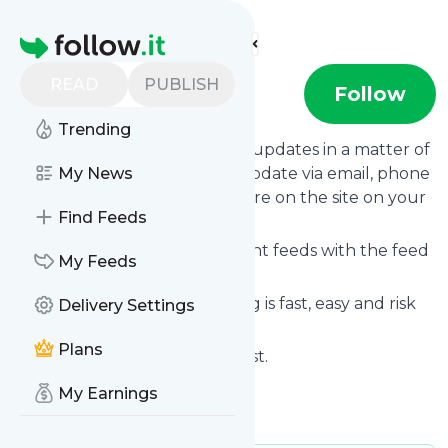
Find more feeds
Homepage
READ
PUBLISH
Wylsacom
Follow
Trending
Follow
Wylsacom
's news and updates in a matter of
seconds! We will deliver any update via email, phone
My News
or you can read them from here on the site on your
Find Feeds
own news page.
You can even combine different feeds with the feed
My Feeds
for
Wylsacom
.
Subscribing and unsubscribing is fast, easy and risk
Delivery Settings
free.
Plans
The whole service is free of cost.
Wylsacom
: YouTube
My Earnings
Is this your feed?
Claim it
!