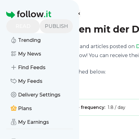
Find more feeds
Homepage
READ
PUBLISH
Deutsch lernen mit der
Trending
Want to know the latest news and articles posted on
D
My News
Then subscribe to their feed now! You can receive thei
page on this website.
Find Feeds
See what they recently published below.
Website title: YouTube
My Feeds
Is this your feed?
Claim it
!
Delivery Settings
Publisher:
Unclaimed!
Message frequency:
1.8 / day
Plans
My Earnings
Message
History