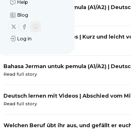
Help
Bahasa Jerman untuk pemula (A1/A2) | Deutsch
Blog
Read full story
Follow us on X (twitter)
Follow us on Facebook
Deutsch lernen mit Videos | Kurz und leicht 
Log in
Read full story
Bahasa Jerman untuk pemula (A1/A2) | Deutsc
Read full story
Deutsch lernen mit Videos | Abschied vom Min
Read full story
Welchen Beruf übt ihr aus, und gefällt er euch