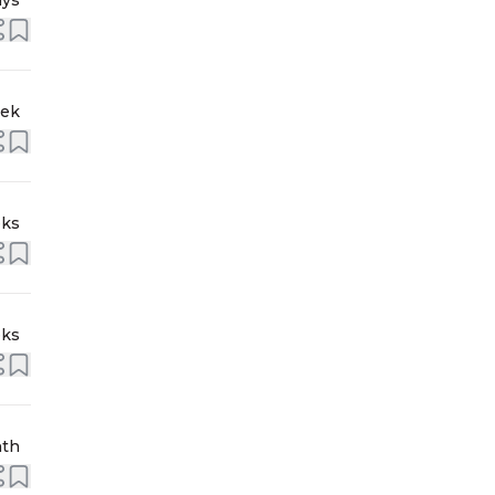
ays
eek
eks
eks
nth