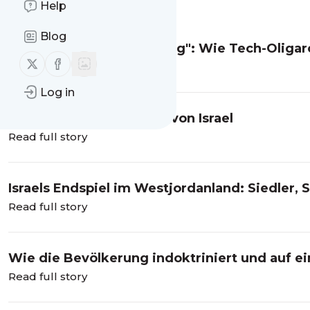
Message
History
Help
Blog
„Apokalypse-Versicherung": Wie Tech-Oligar
Follow us on X (twitter)
Follow us on Facebook
selbst geschaffen haben
Read full story
Log in
Die Vereinigten Staaten von Israel
Read full story
Israels Endspiel im Westjordanland: Siedler, 
Read full story
Wie die Bevölkerung indoktriniert und auf e
Read full story