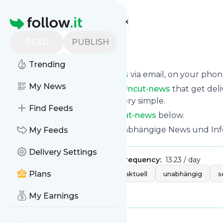
Find more feeds
Homepage
READ
PUBLISH
uncut-news
Trending
Get updates from
Uncut-news
via email, on your pho
My News
You can filter the news from
Uncut-news
that get deli
them. Unsubscription is also very simple.
Find Feeds
See the latest news from
Uncut-news
below.
Site title: Uncut-news.ch – Unabhängige News und Inf
My Feeds
Delivery Settings
Publisher:
info15180
Message frequency:
13.23 / day
Tags:
Plans
politik
schweiz
aktuell
unabhängig
s
weltgeschehen
My Earnings