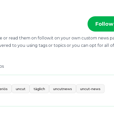
Follow
ne or read them on follow.it on your own custom news p
vered to you using tags or topics or you can opt for all o
os
eriös
uncut
täglich
uncutnews
uncut-news