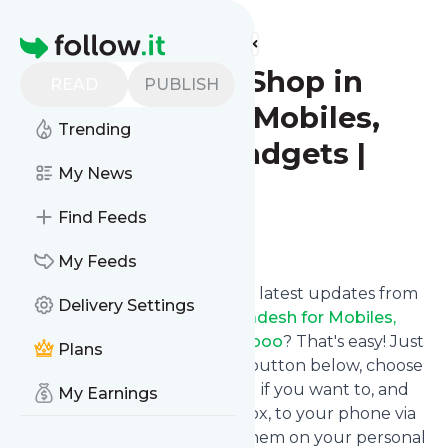
Find more feeds
Homepage
Trusted Online Shop in
READ
PUBLISH
Bangladesh for Mobiles,
Trending
Electronics & Gadgets |
My News
Pickaboo
Find Feeds
Follow
My Feeds
Want to stay in touch with the latest updates from
Delivery Settings
Trusted Online Shop in Bangladesh for Mobiles,
Electronics & Gadgets | Pickaboo
? That's easy! Just
Plans
subscribe clicking the Follow button below, choose
topics or keywords for filtering if you want to, and
My Earnings
we send the news to your inbox, to your phone via
push notifications or we put them on your personal