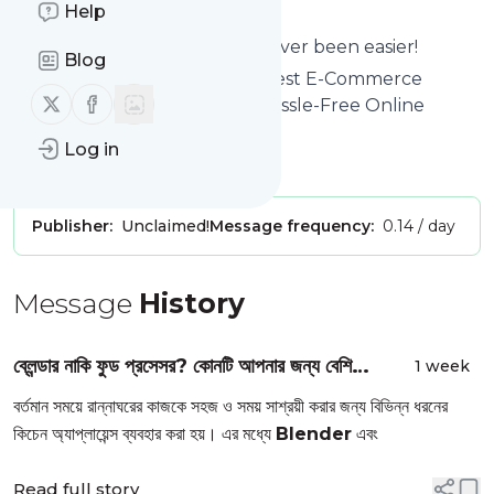
Help
page here on follow.it.
Reading your RSS feed has never been easier!
Blog
Website title: Pickaboo: The Best E-Commerce
Follow us on X (twitter)
Follow us on Facebook
Platform in Bangladesh for Hassle-Free Online
Shopping
Log in
Is this your feed?
Claim it
!
Publisher:
Unclaimed!
Message frequency:
0.14 / day
Message
History
ব্লেন্ডার নাকি ফুড প্রসেসর? কোনটি আপনার জন্য বেশি
1 week
উপযোগী? কেনার আগে জেনে নিন বিস্তারিত.
বর্তমান সময়ে রান্নাঘরের কাজকে সহজ ও সময় সাশ্রয়ী করার জন্য বিভিন্ন ধরনের
কিচেন অ্যাপ্লায়েন্স ব্যবহার করা হয়। এর মধ্যে
Blender
এবং
Read full story