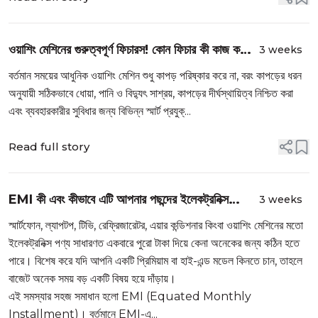
ওয়াশিং মেশিনের গুরুত্বপূর্ণ ফিচারস! কোন ফিচার কী কাজ করে,
3 weeks
কখন ব্যবহার করবেন এবং কেন এগুলো আপনার জন্য গুরুত্বপূর্ণ
বর্তমান সময়ের আধুনিক
ওয়াশিং মেশিন
শুধু কাপড় পরিষ্কার করে না, বরং কাপড়ের ধরন
অনুযায়ী সঠিকভাবে ধোয়া, পানি ও বিদ্যুৎ সাশ্রয়, কাপড়ের দীর্ঘস্থায়িত্ব নিশ্চিত করা
এবং ব্যবহারকারীর সুবিধার জন্য বিভিন্ন স্মার্ট প্রযুক্...
Read full story
EMI কী এবং কীভাবে এটি আপনার পছন্দের ইলেকট্রনিক্স
3 weeks
কেনাকে আরও সহজ করে?
স্মার্টফোন, ল্যাপটপ, টিভি, রেফ্রিজারেটর, এয়ার কন্ডিশনার কিংবা ওয়াশিং মেশিনের মতো
ইলেকট্রনিক্স পণ্য সাধারণত একবারে পুরো টাকা দিয়ে কেনা অনেকের জন্য কঠিন হতে
পারে। বিশেষ করে যদি আপনি একটি প্রিমিয়াম বা হাই-এন্ড মডেল কিনতে চান, তাহলে
বাজেট অনেক সময় বড় একটি বিষয় হয়ে দাঁড়ায়।
এই সমস্যার সহজ সমাধান হলো EMI (Equated Monthly
Installment)। বর্তমানে EMI-এ...