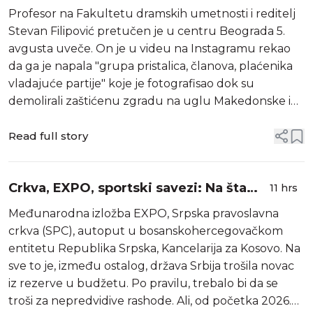
centru Beograda
Profesor na Fakultetu dramskih umetnosti i reditelj
Stevan Filipović pretučen je u centru Beograda 5.
avgusta uveče. On je u videu na Instagramu rekao
da ga je napala "grupa pristalica, članova, plaćenika
vladajuće partije" koje je fotografisao dok su
demolirali zaštićenu zgradu na uglu Makedonske i
Nušićeve ulice. "Kriminalcima u službi režima više nije
problem da pred 15 svedo...
Read full story
Crkva, EXPO, sportski savezi: Na šta
11 hrs
Srbija troši milione iz budžetske
Međunarodna izložba EXPO, Srpska pravoslavna
rezerve?
crkva (SPC), autoput u bosanskohercegovačkom
entitetu Republika Srpska, Kancelarija za Kosovo. Na
sve to je, između ostalog, država Srbija trošila novac
iz rezerve u budžetu. Po pravilu, trebalo bi da se
troši za nepredvidive rashode. Ali, od početka 2026.