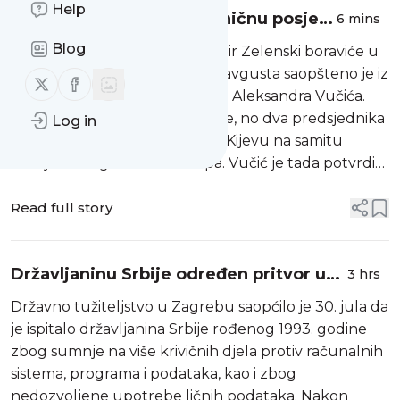
Help
Zelenski stiže u prvu zvaničnu posjetu
6 mins
Beogradu
Blog
Ukrajinski predsjednik Volodimir Zelenski boraviće u
zvaničnoj posjeti Beogradu 8. avgusta saopšteno je iz
Follow us on X (twitter)
Follow us on Facebook
kancelarije predsjednika Srbije Aleksandra Vučića.
Još uvijek nema detalja posjete, no dva predsjednika
Log in
su se sredinom jula susrela i u Kijevu na samitu
Ukrajina - Jugoistočna Evropa. Vučić je tada potvrdio
da je on jedini učesnik samita koji nije potpisao
zajedničku deklar...
Read full story
Državljaninu Srbije određen pritvor u
3 hrs
Hrvatskoj zbog sumnje na cyber
Državno tužiteljstvo u Zagrebu saopćilo je 30. jula da
napade
je ispitalo državljanina Srbije rođenog 1993. godine
zbog sumnje na više krivičnih djela protiv računalnih
sistema, programa i podataka, kao i zbog
nedozvoljene upotrebe ličnih podataka. Nakon