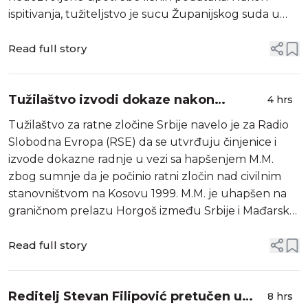
ispitivanja, tužiteljstvo je sucu Županijskog suda u
Zagrebu predložilo određivanje istražnog zatvora
zbog opasnosti od bijega, ometa...
Read full story
Tužilaštvo izvodi dokaze nakon
4 hrs
nedavnog hapšenja jedne osobe zbog
Tužilaštvo za ratne zločine Srbije navelo je za Radio
sumnje na ratni zločin na Kosovu
Slobodna Evropa (RSE) da se utvrđuju činjenice i
izvode dokazne radnje u vezi sa hapšenjem M.M.
zbog sumnje da je počinio ratni zločin nad civilnim
stanovništvom na Kosovu 1999. M.M. je uhapšen na
graničnom prelazu Horgoš između Srbije i Mađarske,
saopštilo je 2. avgusta Ministarstvo unutrašnjih
poslova Srbije. Tada je navede...
Read full story
Reditelj Stevan Filipović pretučen u
8 hrs