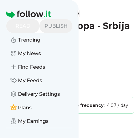
Find more feeds
Homepage
Slobodna Evropa - Srbija
READ
PUBLISH
Trending
Follow
My News
Find Feeds
My Feeds
Is this your feed?
Claim it
!
Delivery Settings
Publisher:
Unclaimed!
Message frequency:
4.07 / day
Plans
My Earnings
Message
History