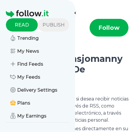
Find more feeds
Homepage
READ
PUBLISH
rasjomanny
Follow
Trending
My News
Suscribirse a Rasjomanny
Find Feeds
Puntorg (Feed De
My Feeds
Noticias).
Delivery Settings
Haga clic en
"Seguir"
y decida si desea recibir noticias
Plans
de
R
asjomanny Puntorg
a través de RSS, como
boletín de noticias por correo electrónico, a través
My Earnings
del móvil o en su página de noticias personal.
Recibirá todas las actualizaciones directamente en su