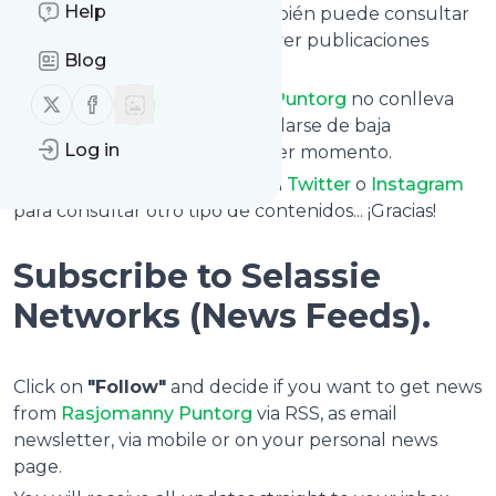
Help
bandeja de entrada, pero también puede consultar
nuestra
página de perfil
para ver publicaciones
Blog
pasadas o más recientes.
La suscripción a
Follow us on X (twitter)
Follow us on Facebook
R
asjomanny Puntorg
no conlleva
ningún riesgo, ya que puede darse de baja
Log in
instantáneamente en cualquier momento.
También puedes seguirnos en
Twitter
o
Instagram
para consultar otro tipo de contenidos... ¡Gracias!
Subscribe to Selassie
Networks (News Feeds).
Click on
"Follow"
and decide if you want to get news
from
R
asjomanny Puntorg
via RSS, as email
newsletter, via mobile or on your personal news
page.