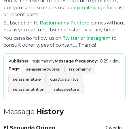
You will receive all updates straight to your inbox,
but you can also check out our
profile page
for past
or recent posts.
Subscription to
R
asjomanny Puntorg
comes without
risk as you can unsubscribe instantly at any time.
You can also follow us on
Twitter
or
Instagram
to
consult other types of content... Thanks!
Publisher:
rasjomanny
Message frequency:
0.29 / day
Tags:
selassienetworks
rasjomanny
selassienature
quattorsonitus
selassienutrition
selassiestore
Message
History
El Segundo Origen
2 weeks