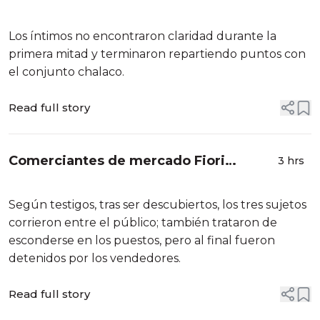
Boys por el Torneo Clausura 2026
Los íntimos no encontraron claridad durante la
primera mitad y terminaron repartiendo puntos con
el conjunto chalaco.
Read full story
Comerciantes de mercado Fiori
3 hrs
atrapan y golpean a ladrones: policía
los rescató y trasladó a la comisaría
Según testigos, tras ser descubiertos, los tres sujetos
corrieron entre el público; también trataron de
esconderse en los puestos, pero al final fueron
detenidos por los vendedores.
Read full story