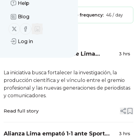
Help
Publisher:
Unclaimed!
Message frequency:
46 / day
Blog
Follow us on X (twitter)
Follow us on Facebook
Message
History
Log in
Colegio de Periodistas de Lima
3 hrs
presenta su Centro de Investigación y
lanza I Concurso de Tesis Universitarias
La iniciativa busca fortalecer la investigación, la
producción científica y el vínculo entre el gremio
profesional y las nuevas generaciones de periodistas
y comunicadores.
Read full story
Alianza Lima empató 1-1 ante Sport
3 hrs