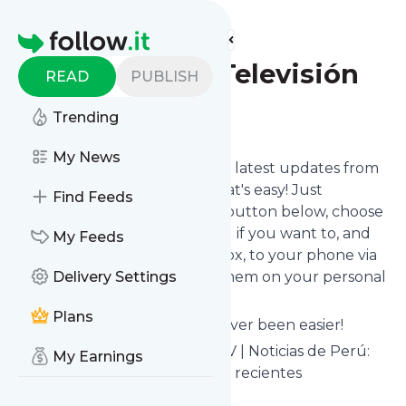
Find more feeds
Homepage
Panamericana Televisión
READ
PUBLISH
Follow
Trending
My News
Want to stay in touch with the latest updates from
Panamericana Televisión
? That's easy! Just
Find Feeds
subscribe clicking the Follow button below, choose
topics or keywords for filtering if you want to, and
My Feeds
we send the news to your inbox, to your phone via
push notifications or we put them on your personal
Delivery Settings
page here on follow.it.
Plans
Reading your RSS feed has never been easier!
Website title: Panamericana TV | Noticias de Perú:
My Earnings
Últimas noticias y titulares más recientes
Is this your feed?
Claim it
!