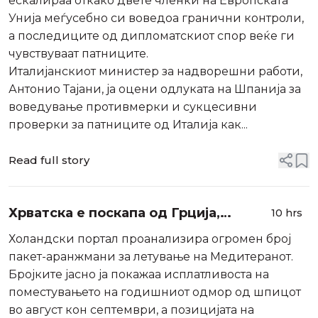
ескалираа откако двете членки на Европската
Унија меѓусебно си воведоа гранични контроли,
а последиците од дипломатскиот спор веќе ги
чувствуваат патниците.
Италијанскиот министер за надворешни работи,
Антонио Тајани, ја оцени одлуката на Шпанија за
воведување противмерки и сукцесивни
проверки за патниците од Италија как...
Read full story
Хрватска е поскапа од Грција,
10 hrs
Италија, Турција и Шпанија
Холандски портал проанализира огромен број
пакет-аранжмани за летување на Медитеранот.
Бројките јасно ја покажаа исплатливоста на
поместувањето на годишниот одмор од шпицот
во август кон септември, а позицијата на