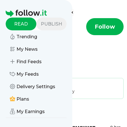
Find more feeds
Homepage
READ
PUBLISH
Opserver
Follow
Trending
My News
Find Feeds
Is this your feed?
Claim it
!
My Feeds
Publisher:
Unclaimed!
Delivery Settings
Message frequency:
76.04 / day
Plans
Message
History
My Earnings