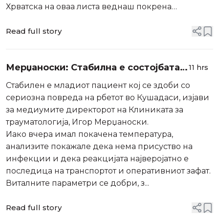
Хрватска на оваа листа веднаш покрена
прилично жестока дебата на интернет. Колку
може да се заштеди доколку летувањето се
Read full story
помести од август за септември?
Мерџаноски: Стабилна е состојбата
11 hrs
на момчето повредено во Турција,
Стабилен е младиот пациент кој се здоби со
започната е физикална терапија
сериозна повреда на рбетот во Кушадаси, изјави
за медиумите директорот на Клиниката за
трауматологија, Игор Мерџаноски.
Иако вчера имал покачена температура,
анализите покажале дека нема присуство на
инфекции и дека реакцијата најверојатно е
последица на транспортот и оперативниот зафат.
Виталните параметри се добри, з...
Read full story