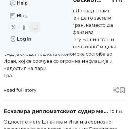
Трамп ќе го засили економскиот
9 hrs
Help
притисок врз Иран
Американскиот претседател Доналд Трамп
Blog
изјави дека засега е подготвен да го засили
економскиот притисок врз Иран, наместо да
Follow us on X (twitter)
Follow us on Facebook
нареди нова голема воена офанзива.
Log in
Тој рече дека преговорите меѓу Вашингтон и
Техеран се одвиваат „полуинтензивно“ и дека
САД ја следат тешката економска состојба во
Иран, кој се соочува со огромна инфлација и
недостиг на пари.
Тра...
Read full story
Ескалира дипломатскиот судир меѓу
10 hrs
Шпанија и Италија поради
Односите меѓу Шпанија и Италија сериозно
граничните контроли и мигрантите