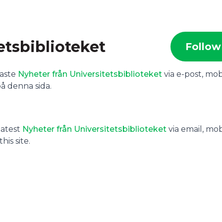
etsbiblioteket
Follow
naste
N
yheter från Universitetsbiblioteket
via e-post, mob
på denna sida.
latest
Nyheter från Universitetsbiblioteket
via email, mob
is site.