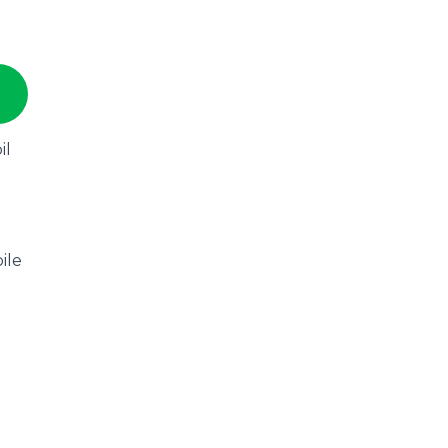
il
ile