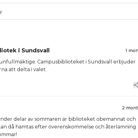
ay
liotek i Sundsvall
1 mo
mmunfullmäktige. Campusbiblioteket i Sundsvall erbjuder
na att delta i valet.
2 mon
 Under delar av sommaren är biblioteket obemannat och
 kan då hämtas efter överenskommelse och återlämning
sommar!