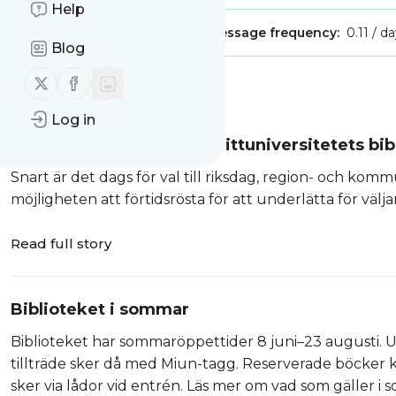
Help
Publisher:
[email protected]
Message frequency:
0.11 / d
Blog
Follow us on X (twitter)
Follow us on Facebook
Message
History
Log in
Förtidsrösta hos oss på Mittuniversitetets bib
Snart är det dags för val till riksdag, region- och ko
möjligheten att förtidsrösta för att underlätta för väljar
Read full story
Biblioteket i sommar
Biblioteket har sommaröppettider 8 juni–23 augusti.
tillträde sker då med Miun-tagg. Reserverade böcker
sker via lådor vid entrén. Läs mer om vad som gäller i 