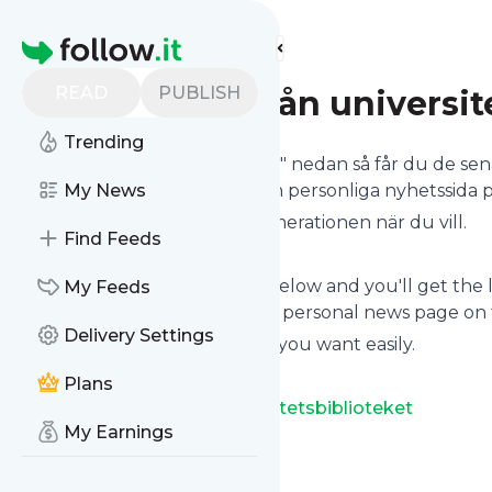
Find more feeds
Homepage
READ
PUBLISH
Nyheter från universit
Trending
Klicka på följ-knappen "Follow" nedan så får du de se
eller så kan du läsa dem på din personliga nyhetssida 
My News
Du kan enkelt avsluta prenumerationen när du vill.
Find Feeds
Click on the "Follow" button below and you'll get the 
My Feeds
or you can read them on your personal news page on th
Delivery Settings
You can unsubscribe anytime you want easily.
Plans
Site title:
Nyheter från Universitetsbiblioteket
My Earnings