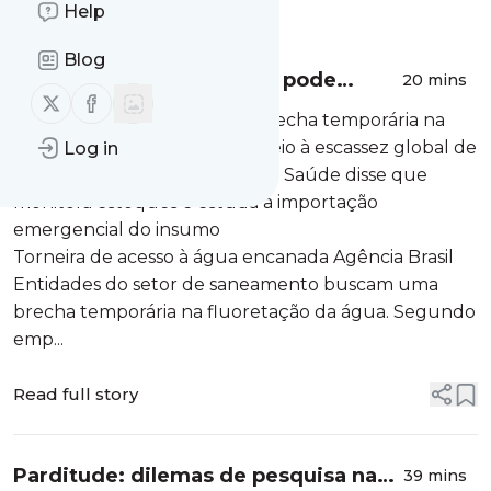
Message
Help
History
Blog
Por que a água encanada pode
20 mins
Follow us on X (twitter)
Follow us on Facebook
passar a vir sem flúor
Setor de saneamento quer brecha temporária na
fluoretação obrigatória em meio à escassez global de
Log in
ácido fluossilícico. Ministério da Saúde disse que
monitora estoques e estuda a importação
emergencial do insumo
Torneira de acesso à água encanada Agência Brasil
Entidades do setor de saneamento buscam uma
brecha temporária na fluoretação da água. Segundo
emp...
Read full story
Parditude: dilemas de pesquisa nas
39 mins