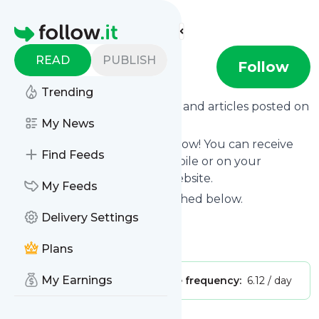
Find more feeds
Homepage
READ
PUBLISH
Nexo Jornal
Follow
Trending
Want to know the latest news and articles posted on
Nexo Jornal
My News
?
Then subscribe to their feed now! You can receive
Find Feeds
their updates by email, via mobile or on your
personal news page on this website.
My Feeds
See what they recently published below.
Delivery Settings
Website title: Nexo Jornal
Is this your feed?
Claim it
!
Plans
My Earnings
Publisher:
Unclaimed!
Message frequency:
6.12 / day