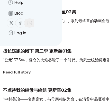
Help
死神 千年血战篇-祸进谭- 更新至02集
Blog
"终于，帷幕升起——「千年血战篇」，系列最终章的动画企
Follow us on X (twitter)
Follow us on Facebook
Read full story
Log in
擅长逃跑的殿下 第二季 更新至01集
"公元1333年，镰仓的火焰吞噬了一个时代。为武士统治奠
Read full story
不虐待我的继母与继姐 更新至02集
"中村美冶——名家庶女，与母亲相依为命，在清贫中品咂着