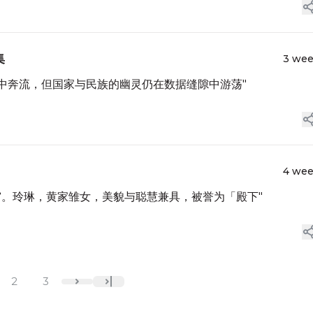
集
3 we
纤中奔流，但国家与民族的幽灵仍在数据缝隙中游荡"
4 we
宫。玲琳，黄家雏女，美貌与聪慧兼具，被誉为「殿下"
2
3