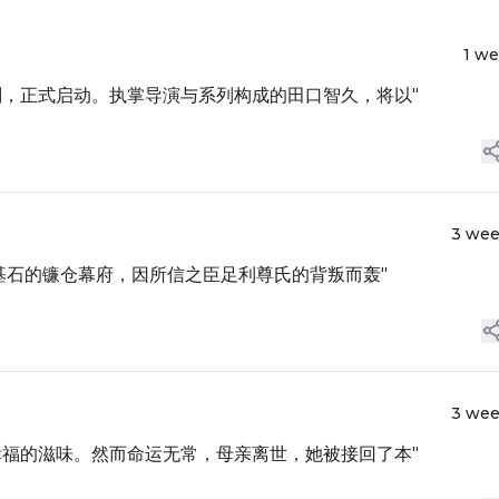
1 w
划，正式启动。执掌导演与系列构成的田口智久，将以"
3 we
定基石的镰仓幕府，因所信之臣足利尊氏的背叛而轰"
3 we
幸福的滋味。然而命运无常，母亲离世，她被接回了本"