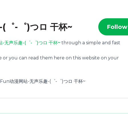
(゜-゜)つロ 干杯~
Follow
站-无声乐趣-(゜-゜)つロ 干杯~
through a simple and fast
e or you can read them here on this website on your
 MuteFun动漫网站-无声乐趣-(゜-゜)つロ 干杯~