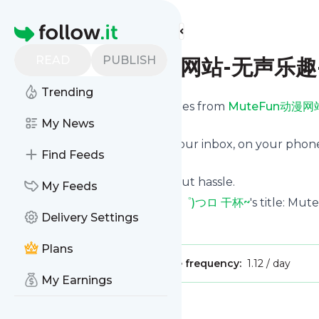
Find more feeds
Homepage
READ
PUBLISH
MuteFun动漫网站-无声乐趣-
Trending
We bring you the latest updates from
MuteFun动漫网
subscription.
My News
We can deliver your news in your inbox, on your phon
Find Feeds
personal news page.
Unsubscribe at any time without hassle.
My Feeds
MuteFun动漫网站-无声乐趣-(゜-゜)つロ 干杯~
's title:
Delivery Settings
Is this your feed?
Claim it
!
Plans
Publisher:
Unclaimed!
Message frequency:
1.12 / day
My Earnings
Message
History