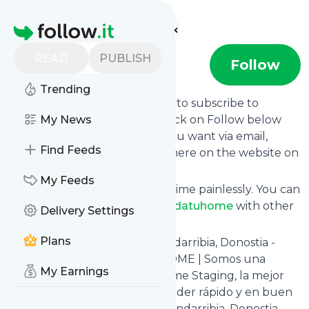
Find more feeds
Homepage
READ
PUBLISH
moldatuhome
Follow
Trending
follow.it gives you an easy way to subscribe to
Moldatuhome
My News
's news feed! Click on Follow below
and we deliver the updates you want via email,
Find Feeds
phone or you can read them here on the website on
your own news page.
My Feeds
You can also unsubscribe anytime painlessly. You can
even combine feeds from
Moldatuhome
with other
Delivery Settings
site's feeds!
Plans
Title: Inmobiliaria en Irun, Hondarribia, Donostia -
Home Staging - MOLDATU HOME | Somos una
My Earnings
inmobiliaria especialista en Home Staging, la mejor
técnica de marketing para vender rápido y en buen
precio. Trabajamos en Irun, Hondarribia, Donostia,