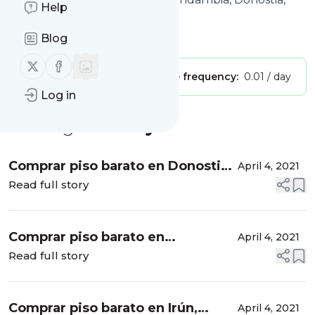
Help
Oiartzun, Errenteria, Bera…
Is this your feed?
Claim it
!
Blog
Follow us on X (twitter)
Follow us on Facebook
Publisher:
Unclaimed!
Message frequency:
0.01 / day
Log in
Message
History
Comprar piso barato en Donostia
April 4, 2021
– San Sebastián, ¿Cómo saber si
Read full story
una vivienda es cara o barata en
Donostia según su r...
Comprar piso barato en
April 4, 2021
Hondarribia, ¿Cómo saber si una
Read full story
vivienda es cara o barata en
Hondarribia según su
Comprar piso barato en Irún,
April 4, 2021
rentabilida...