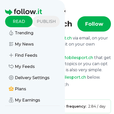
Find more feeds
Homepage
READ
PUBLISH
mobilesport.ch
Follow
Trending
Get updates from
Mobilesport.ch
via email, on your
phone or read them on follow.it on your own
My News
custom news page.
Find Feeds
You can filter the news from
Mobilesport.ch
that get
delivered to you using tags or topics or you can opt
My Feeds
for all of them. Unsubscription is also very simple.
See the latest news from
Mobilesport.ch
below.
Delivery Settings
Site title: Home » mobilesport.ch
Plans
Is this your feed?
Claim it
!
My Earnings
Publisher:
Unclaimed!
Message frequency:
2.84 / day