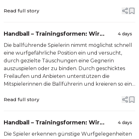
eine erfolgversprechende Zuspieloption und die
entsprechende Passart. Je sichere...
Read full story
Handball – Trainingsformen: Wir
4 days
haben den Ball: Variantenreich
Die ballführende Spielerin nimmt möglichst schnell
Überzahlsituationen kreieren
eine wurfgefährliche Position ein und versucht,
durch gezielte Täuschungen eine Gegnerin
auszuspielen oder zu binden. Durch geschicktes
Freilaufen und Anbieten unterstützen die
Mitspielerinnen die Ballführerin und kreieren so eine
Überzahlsituation. Dabei gilt, sich im richtigen
Moment und mit der nötigen Distanz von d...
Read full story
Handball – Trainingsformen: Wir
4 days
haben den Ball: Variantenreich und
Die Spieler erkennen günstige Wurfgelegenheiten