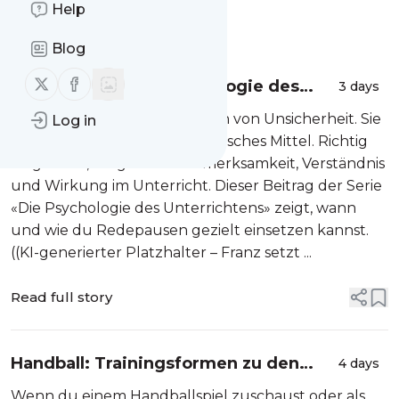
Help
Message
History
Blog
Follow us on X (twitter)
Follow us on Facebook
Sweet Spot – Die Psychologie des
3 days
Unterrichtens:
Redepausen sind kein Zeichen von Unsicherheit. Sie
Log in
sind ein wirkungsvolles didaktisches Mittel. Richtig
eingesetzt, steigern sie Aufmerksamkeit, Verständnis
und Wirkung im Unterricht. Dieser Beitrag der Serie
«Die Psychologie des Unterrichtens» zeigt, wann
und wie du Redepausen gezielt einsetzen kannst.
((KI-generierter Platzhalter – Franz setzt ...
Read full story
Handball: Trainingsformen zu den
4 days
Erscheinungsformen
Wenn du einem Handballspiel zuschaust oder als