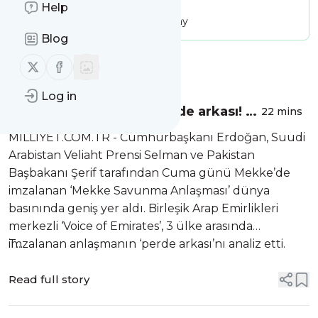
Publisher:
Help
Unclaimed!
Message frequency:
102.21 / day
Blog
Follow us on X (twitter)
Follow us on Facebook
Message
History
Log in
Mekke Anlaşması'nın perde arkası! 3
22 mins
ülkenin özellikleri tek tek sıralandı:
MİLLİYET.COM.TR - Cumhurbaşkanı Erdoğan, Suudi
'Türkiye için yeni fırsat'
Arabistan Veliaht Prensi Selman ve Pakistan
Başbakanı Şerif tarafından Cuma günü Mekke’de
imzalanan ‘Mekke Savunma Anlaşması’ dünya
basınında geniş yer aldı. Birleşik Arap Emirlikleri
merkezli ‘Voice of Emirates’, 3 ülke arasında
imzalanan anlaşmanın ‘perde arkası’nı analiz etti.
T...
Read full story