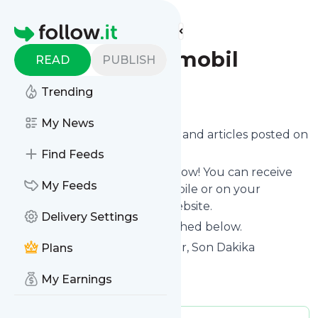
Find more feeds
Homepage
Milliyet - Otomobil
READ
PUBLISH
Trending
Follow
My News
Want to know the latest news and articles posted on
Milliyet - Otomobil
?
Find Feeds
Then subscribe to their feed now! You can receive
My Feeds
their updates by email, via mobile or on your
personal news page on this website.
Delivery Settings
See what they recently published below.
Website title: Milliyet - Haberler, Son Dakika
Plans
Haberleri ve Güncel Haber
My Earnings
Is this your feed?
Claim it
!