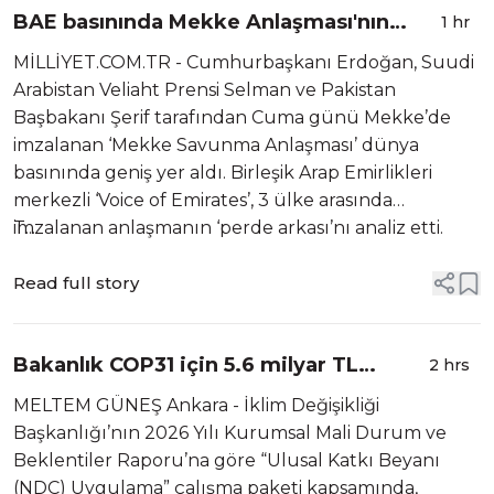
BAE basınında Mekke Anlaşması'nın
1 hr
perde arkası yazıldı! 3 ülkenin özellikleri
MİLLİYET.COM.TR - Cumhurbaşkanı Erdoğan, Suudi
tek tek sıralandı: 'Türkiye için yeni ...
Arabistan Veliaht Prensi Selman ve Pakistan
Başbakanı Şerif tarafından Cuma günü Mekke’de
imzalanan ‘Mekke Savunma Anlaşması’ dünya
basınında geniş yer aldı. Birleşik Arap Emirlikleri
merkezli ‘Voice of Emirates’, 3 ülke arasında
imzalanan anlaşmanın ‘perde arkası’nı analiz etti.
T...
Read full story
Bakanlık COP31 için 5.6 milyar TL
2 hrs
ödenek aktardı
MELTEM GÜNEŞ Ankara - İklim Değişikliği
Başkanlığı’nın 2026 Yılı Kurumsal Mali Durum ve
Beklentiler Raporu’na göre “Ulusal Katkı Beyanı
(NDC) Uygulama” çalışma paketi kapsamında,