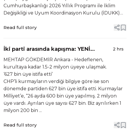
Cumhurbaşkanlığı 2026 Yıllık Programı ile İklim
Değişikliği ve Uyum Koordinasyon Kurulu (İDUKK)
kararı doğrultusunda İklim Değişikliği Azaltım
Stratejisi ve Eylem Planı’nın (İDASEP) ...
Read full story
İki parti arasında kapışma: YENİ
2 hrs
Parti’de hedef 2 milyon üye
MEHTAP GÖKDEMİR Ankara - Hedeflenen,
kurultaya kadar 1.5-2 milyon üyeye ulaşmak.
‘627 bin üye istifa etti’
CHP’li kurmayların verdiği bilgiye göre ise son
dönemde partiden 627 bin üye istifa etti. Kurmaylar
Milliyet’e, “26 ayda 600 bin üye yapılmış. 2 milyon
üye vardı. Ayrılan üye sayısı 627 bin. Biz ayrılırken 1
milyon 200 bin ...
Read full story