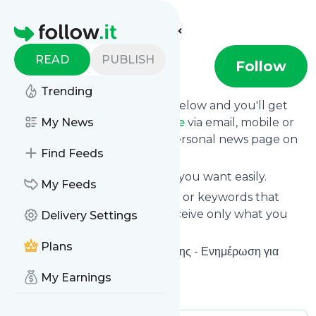
Find more feeds
Homepage
READ
PUBLISH
kozanilife
Follow
Trending
Click on the "Follow" button below and you'll get
the latest news from
My News
Kozanilife
via email, mobile or
you can read them on your personal news page on
Find Feeds
this site.
You can unsubscribe anytime you want easily.
My Feeds
You can also choose the topics or keywords that
you're interested in, so you receive only what you
Delivery Settings
want.
Plans
Kozanilife
title: Τα νέα της Κοζάνης - Ενημέρωση για
Κοζάνη - kozani nea
My Earnings
Is this your feed?
Claim it
!