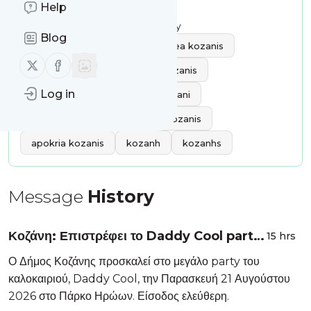
Help
Publisher:
Unclaimed!
Message frequency:
18.03 / day
Blog
Tags:
kozani
Κοζάνη
nea kozanis
Follow us on X (twitter)
Follow us on Facebook
enimerosi kozani
agora kozanis
Log in
delivery kozani
cinema kozani
farmakeia kozani
giatroi kozanis
apokria kozanis
kozanh
kozanhs
Message
History
Κοζάνη: Επιστρέφει το Daddy Cool party
15 hrs
την Παρασκευή 21 Αυγούστου 2026
Ο Δήμος Κοζάνης προσκαλεί στο μεγάλο party του
καλοκαιριού, Daddy Cool, την Παρασκευή 21 Αυγούστου
2026 στο Πάρκο Ηρώων. Είσοδος ελεύθερη.