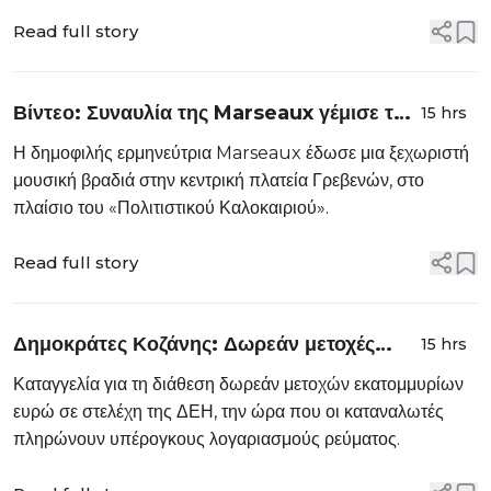
Read full story
Βίντεο: Συναυλία της Marseaux γέμισε την
15 hrs
πλατεία Γρεβενών με νεανική ενέργεια
Η δημοφιλής ερμηνεύτρια Marseaux έδωσε μια ξεχωριστή
μουσική βραδιά στην κεντρική πλατεία Γρεβενών, στο
πλαίσιο του «Πολιτιστικού Καλοκαιριού».
Read full story
Δημοκράτες Κοζάνης: Δωρεάν μετοχές
15 hrs
εκατομμυρίων για στελέχη της ΔΕΗ, ενώ οι
Καταγγελία για τη διάθεση δωρεάν μετοχών εκατομμυρίων
πολίτες αντιμετωπίζουν ακρίβεια
ευρώ σε στελέχη της ΔΕΗ, την ώρα που οι καταναλωτές
πληρώνουν υπέρογκους λογαριασμούς ρεύματος.