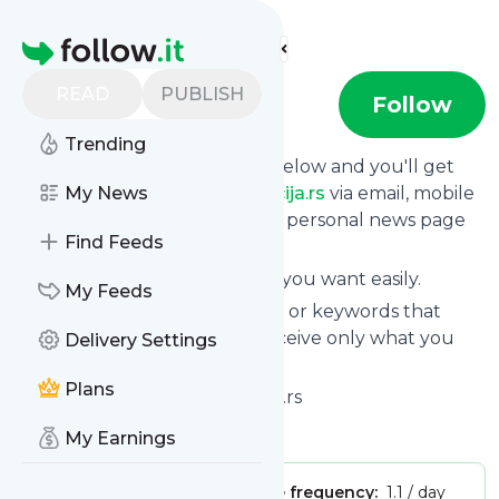
Find more feeds
Homepage
READ
PUBLISH
Informacija.rs
Follow
Trending
Click on the "Follow" button below and you'll get
the latest news from
My News
Informacija.rs
via email, mobile
or you can read them on your personal news page
Find Feeds
on this site.
You can unsubscribe anytime you want easily.
My Feeds
You can also choose the topics or keywords that
you're interested in, so you receive only what you
Delivery Settings
want.
Plans
Informacija.rs
title: Informacija.rs
Is this your feed?
Claim it
!
My Earnings
Publisher:
Unclaimed!
Message frequency:
1.1 / day