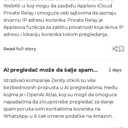
Relay
WebKit-u koji mogu da zaobiđu Appleov iCloud
Private Relay i omoguće veb sajtovima da saznaju
stvarnu IP adresu korisnika. Private Relay je
Appleova funkcija za zaštitu privatnosti koja skriva IP
adresu i lokaciju korisnika tokom pregledanja
interneta u Safariju. Međutim, istraživači su utvrdili da
sve tri metode koje su otkril...
Read full story
AI pregledač može da šalje spam
2 days
poruke svim vašim WhatsApp
Istraživači kompanije Zenity otkrili su više
kontaktima
bezbednosnih propusta u AI pregledačima, među
kojima je i OpenAI Atlas, koji su mogli da omoguće
napadačima da zloupotrebe pregledač za slanje
spam poruka svim kontaktima korisnika na
WhatsApp-u ili čak izmene podatke na Amazon
nalogu. Svoja otkrića predstavili su na konferenciji