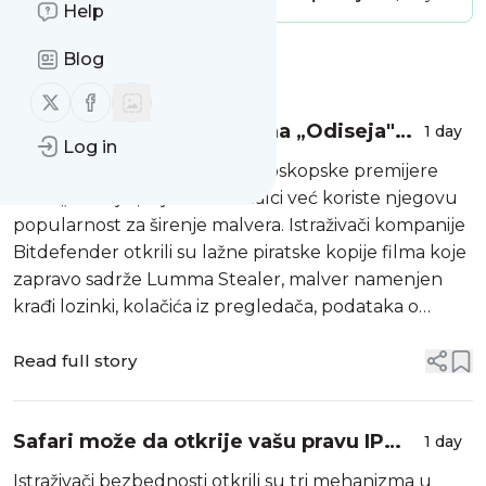
Help
Blog
Message
History
Follow us on X (twitter)
Follow us on Facebook
Lažne piratske kopije filma „Odiseja"
1 day
Log in
koriste se za širenje malvera
Samo nekoliko dana nakon bioskopske premijere
filma „Odiseja“, sajber kriminalci već koriste njegovu
popularnost za širenje malvera. Istraživači kompanije
Bitdefender otkrili su lažne piratske kopije filma koje
zapravo sadrže Lumma Stealer, malver namenjen
krađi lozinki, kolačića iz pregledača, podataka o
platnim karticama i kripto novčanicima. Zlonamerni
fajlovi predstavljaju ...
Read full story
Safari može da otkrije vašu pravu IP
1 day
adresu čak i kada koristite Private
Istraživači bezbednosti otkrili su tri mehanizma u