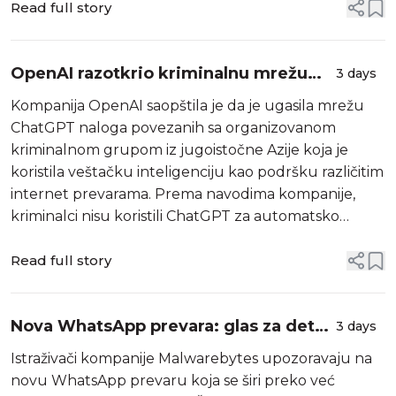
Black Hat. U jednom od demonstriranih napada,
Read full story
korisnik...
OpenAI razotkrio kriminalnu mrežu
3 days
koja je koristila ChatGPT za internet
Kompanija OpenAI saopštila je da je ugasila mrežu
prevare
ChatGPT naloga povezanih sa organizovanom
kriminalnom grupom iz jugoistočne Azije koja je
koristila veštačku inteligenciju kao podršku različitim
internet prevarama. Prema navodima kompanije,
kriminalci nisu koristili ChatGPT za automatsko
izvođenje prevara, već kao alat koji im je
omogućavao da rade brže i efikasnije. AI je kor...
Read full story
Nova WhatsApp prevara: glas za dete
3 days
ili kućnog ljubimca može vas koštati
Istraživači kompanije Malwarebytes upozoravaju na
naloga
novu WhatsApp prevaru koja se širi preko već