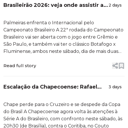
Brasileirão 2026: veja onde assistir ao
2 days
vivo aos jogos da 22ª rodada
Palmeiras enfrenta o Internacional pelo
Campeonato Brasileiro A 22ª rodada do Campeonato
Brasileiro vai ser aberta com o jogo entre Grêmio e
São Paulo, e também vai ter o clássico Botafogo x
Fluminense, ambos neste sábado, dia de mais duas
partidas. No domingo, o líder Palmeiras recebe o
Internacional, e o vice-líder Flamengo fecha a noite
Read full story
em partida contra o Vitória. V...
Escalação da Chapecoense: Rafael
3 days
Lacerda tem dúvida na lateral e
Bolasie fora
Chape perde para o Cruzeiro e se despede da Copa
do Brasil A Chapecoense agora volta às atenções à
Série A do Brasileiro, com confronto neste sábado, às
20h30 (de Brasília), contra o Coritiba, no Couto