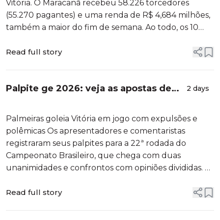
Vitória. O Maracanã recebeu 58.226 torcedores
(55.270 pagantes) e uma renda de R$ 4,684 milhões,
também a maior do fim de semana. Ao todo, os 10
jogos da rodada do Brasileirão contaram com mais de
três milhões de torcedores na arquibancada. Torcida
Read full story
do Flamengo contra o Vit...
Palpite ge 2026: veja as apostas de
2 days
apresentadores e comentaristas para
a 22ª rodada do Brasileirão
Palmeiras goleia Vitória em jogo com expulsões e
polêmicas Os apresentadores e comentaristas
registraram seus palpites para a 22ª rodada do
Campeonato Brasileiro, que chega com duas
unanimidades e confrontos com opiniões divididas. O
Flamengo e o Coritiba foram as únicas apostas
unânimes da rodada. Os nove palpiteiros apontaram
Read full story
o Rubro-Negro carioca como favorito contra ...