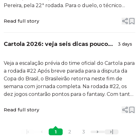
Pereira, pela 22ª rodada. Para o duelo, o técnico
Rafael Lacerda segue sem contar com Bolasie e
também deve ter desfalque na lateral direita. A
Read full story
delegação da Chapecoense n...
Cartola 2026: veja seis dicas pouco
3 days
visadas para a defesa na rodada #22
do Brasileirão
Veja a escalação prévia do time oficial do Cartola para
a rodada #22 Após breve parada para a disputa da
Copa do Brasil, o Brasileirão retorna neste fim de
semana com jornada completa. Na rodada #22, os
dez jogos contarão pontos para o fantasy. Com tanta
opção para escalar, vale ficar de olho em atletas fora
do radar para se diferenciar da concorrência. Aqui, te
Read full story
ajudamos...
1
2
3