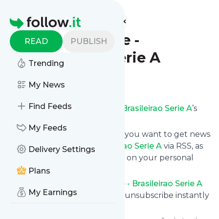
Find more feeds
Homepage
Globo Esporte -
READ
PUBLISH
Brasileirao Serie A
Trending
Follow
My News
Find Feeds
Subscribe to
Globo Esporte - Brasileirao Serie A
’s
news feed.
My Feeds
Click on “Follow” and decide if you want to get news
from
Globo Esporte - Brasileirao Serie A
via RSS, as
Delivery Settings
email newsletter, via mobile or on your personal
news page.
Plans
Subscription to
Globo Esporte - Brasileirao Serie A
My Earnings
comes without risk as you can unsubscribe instantly
at any time.