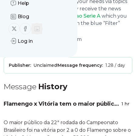
You can also filter the feed to your needs via topics
Help
and keywords so that you only receive the news
from
Globo Esporte - Brasileirao Serie A
which you
Blog
are really interested in. Click on the blue “Filter”
Follow us on X (twitter)
Follow us on Facebook
button below to get started.
Website title: Globoesporte.com
Log in
Is this your feed?
Claim it
!
Publisher:
Unclaimed!
Message frequency:
1.28 / day
Message
History
Flamengo x Vitória tem o maior público
1 hr
da 22ª rodada do Brasileirão; veja a lista
O maior público da 22ª rodada do Campeonato
Brasileiro foi na vitória por 2 a 0 do Flamengo sobre o