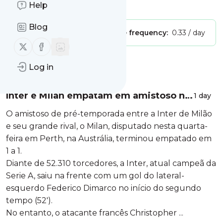
Is this your feed?
Help
Claim it
!
Blog
Publisher:
Unclaimed!
Message frequency:
0.33 / day
Follow us on X (twitter)
Follow us on Facebook
Message
History
Log in
Inter e Milan empatam em amistoso na
1 day
Austrália
O amistoso de pré-temporada entre a Inter de Milão
e seu grande rival, o Milan, disputado nesta quarta-
feira em Perth, na Austrália, terminou empatado em
1 a 1.
Diante de 52.310 torcedores, a Inter, atual campeã da
Serie A, saiu na frente com um gol do lateral-
esquerdo Federico Dimarco no início do segundo
tempo (52′).
No entanto, o atacante francês Christopher ...