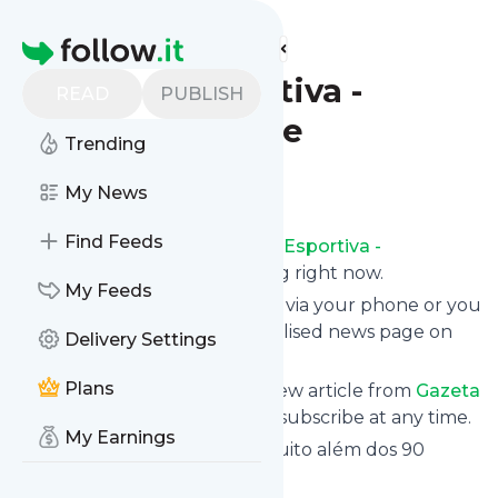
Find more feeds
Homepage
Gazeta Esportiva -
READ
PUBLISH
Internazionale
Trending
Follow
My News
Find Feeds
Receive updates from
Gazeta Esportiva -
Internazionale
for free, starting right now.
My Feeds
We can deliver them by email, via your phone or you
can read them from a personalised news page on
Delivery Settings
follow.it.
Plans
This way you won't miss any new article from
Gazeta
Esportiva - Internazionale
. Unsubscribe at any time.
My Earnings
Site title: Gazeta Esportiva - Muito além dos 90
minutos