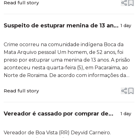
Boca da Mata acionou os agentes no dia 1º de agosto
Read full story
deste ano para denunciar o c...
Suspeito de estuprar menina de 13 anos
1 day
é preso em Pacaraima
Crime ocorreu na comunidade indígena Boca da
Mata Arquivo pessoal Um homem, de 52 anos, foi
preso por estuprar uma menina de 13 anos. A prisão
aconteceu nesta quarta-feira (5), em Pacaraima, ao
Norte de Roraima. De acordo com informações da
Polícia Civil (PC), o tuxaua da comunidade indígena
Boca da Mata acionou os agentes no dia 1º de agosto
Read full story
deste ano para denunciar o c...
Vereador é cassado por comprar de
1 day
votos em Boa Vista
Vereador de Boa Vista (RR) Deyvid Carneiro.