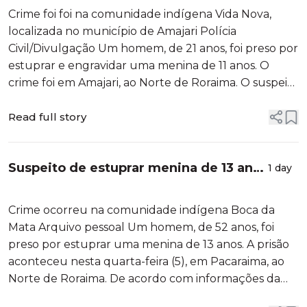
Pacaraima, em Roraima
Crime foi foi na comunidade indígena Vida Nova,
localizada no município de Amajari Polícia
Civil/Divulgação Um homem, de 21 anos, foi preso por
estuprar e engravidar uma menina de 11 anos. O
crime foi em Amajari, ao Norte de Roraima. O suspeito
foi localizado e preso pela Polícia Civil em Caracaraí,
no Sul do estado. O suspeito responde pelo crime de
Read full story
estupro de vulneráve...
Suspeito de estuprar menina de 13 anos
1 day
é preso em Pacaraima
Crime ocorreu na comunidade indígena Boca da
Mata Arquivo pessoal Um homem, de 52 anos, foi
preso por estuprar uma menina de 13 anos. A prisão
aconteceu nesta quarta-feira (5), em Pacaraima, ao
Norte de Roraima. De acordo com informações da
Polícia Civil (PC), o tuxaua da comunidade indígena