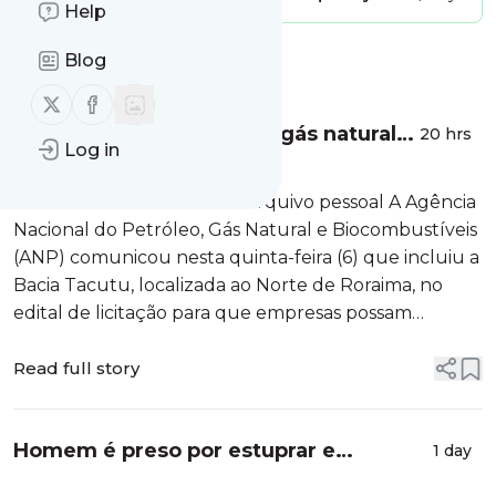
Help
Blog
Message
History
Follow us on X (twitter)
Follow us on Facebook
Exploração de petróleo e gás natural
20 hrs
Log in
na Bacia do Tacutu em Roraima é
incluída em edital da ANP
Bacia Tacutu em Roraima Arquivo pessoal A Agência
Nacional do Petróleo, Gás Natural e Biocombustíveis
(ANP) comunicou nesta quinta-feira (6) que incluiu a
Bacia Tacutu, localizada ao Norte de Roraima, no
edital de licitação para que empresas possam
explorar petróleo e gás natural na região. As para
identificar reservas de petróleo ou gás que possam
Read full story
ser comercializados. ✅...
Homem é preso por estuprar e
1 day
engravidar menina de 11 anos em