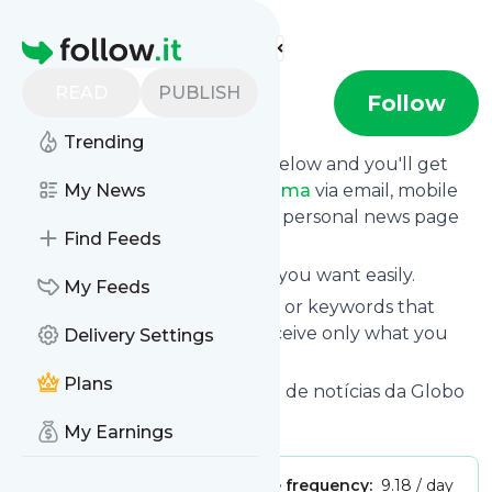
Find more feeds
Homepage
READ
PUBLISH
G1 - Roraima
Follow
Trending
Click on the "Follow" button below and you'll get
the latest news from
My News
G1 - Roraima
via email, mobile
or you can read them on your personal news page
Find Feeds
on this site.
You can unsubscribe anytime you want easily.
My Feeds
You can also choose the topics or keywords that
you're interested in, so you receive only what you
Delivery Settings
want.
Plans
G1 - Roraima
title: G1 - O portal de notícias da Globo
Is this your feed?
Claim it
!
My Earnings
Publisher:
Unclaimed!
Message frequency:
9.18 / day