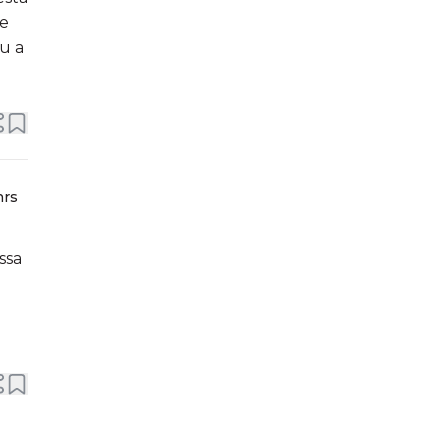
de
u a
hrs
ssa