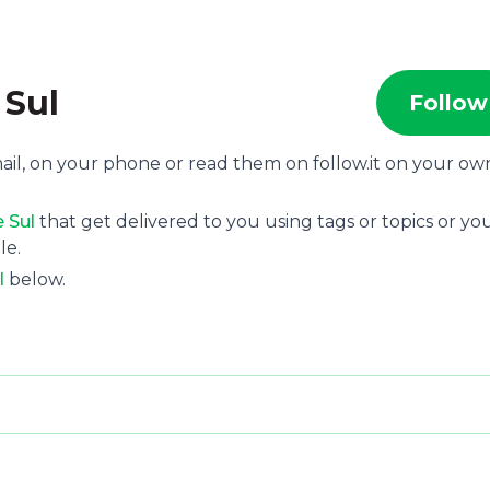
 Sul
Follow
ail, on your phone or read them on follow.it on your ow
 Sul
that get delivered to you using tags or topics or yo
le.
l
below.