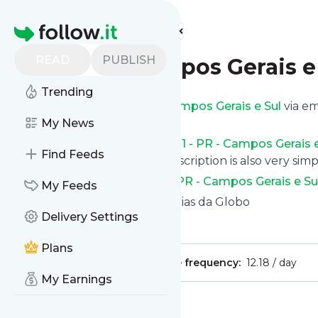
Find more feeds
Homepage
READ
PUBLISH
G1 - PR - Campos Gerais e
Trending
Get updates from
G1 - PR - Campos Gerais e Sul
via em
custom news page.
My News
You can filter the news from
G1 - PR - Campos Gerais e
Find Feeds
can opt for all of them. Unsubscription is also very simp
See the latest news from
G1 - PR - Campos Gerais e Su
My Feeds
Site title: G1 - O portal de notícias da Globo
Delivery Settings
Is this your feed?
Claim it
!
Plans
Publisher:
Unclaimed!
Message frequency:
12.18 / day
My Earnings
Message
History