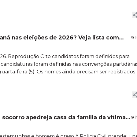
ná nas eleições de 2026? Veja lista com
9 
26. Reprodução Oito candidatos foram definidos para
 candidaturas foram definidas nas convenções partidária
arta-feira (5). Os nomes ainda precisam ser registrados
 socorro apedreja casa da família da vítima e
9 
r testemunhas e homem é preso A Polícia Civil prendeu, n