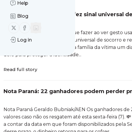
Help
Agressor de mulher que fez sinal universal d
Blog
após ser solto
Follow us on X (twitter)
Follow us on Facebook
Sinal universal de socorro: o que fazer ao ver gesto u
foi socorrida após fazer o sinal universal de socorro 
Log in
do Paraná, apedrejou a casa da família da vítima um di
dele para proteger a identidade...
Read full story
Nota Paraná: 22 ganhadores podem perder pr
resgatados; veja informações
Nota Paraná Geraldo Bubniak/AEN Os ganhadores de 2
valores caso não os resgatem até esta sexta-feira (7).
a contar da data em que foram disponibilizados pela Se
desse prazo, o dinheiro retorna para os cofres...