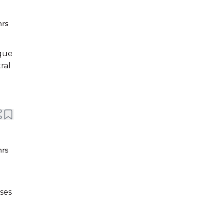
hrs
 que
ral
e
hrs
eses