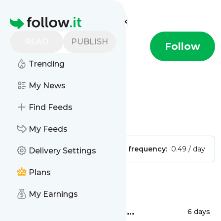
Find more feeds
Homepage
READ
PUBLISH
Fundalina
Follow
Trending
My News
Find Feeds
Is this your feed?
Claim it
!
My Feeds
Publisher:
Unclaimed!
Message frequency:
0.49 / day
Delivery Settings
Plans
Message
History
My Earnings
FinTech alanında haftanın
6 days