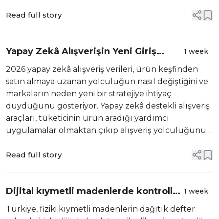
ödeme sistemleri ve uluslararası ölçeklenme
başlıklarını aynı zeminde buluş...
Read full story
Yapay Zekâ Alışverişin Yeni Giriş
1 week
Kapısı Oldu
2026 yapay zekâ alışveriş verileri, ürün keşfinden
satın almaya uzanan yolculuğun nasıl değiştiğini ve
markaların neden yeni bir stratejiye ihtiyaç
duyduğunu gösteriyor. Yapay zekâ destekli alışveriş
araçları, tüketicinin ürün aradığı yardımcı
uygulamalar olmaktan çıkıp alışveriş yolculuğunun
başlangıç noktasına dönüşüyor. Trafik, dönüşüm ve
kullanıcı davranışları güçlü bir d...
Read full story
Dijital kıymetli madenlerde kontrollü
1 week
dönem başlıyor
Türkiye, fiziki kıymetli madenlerin dağıtık defter