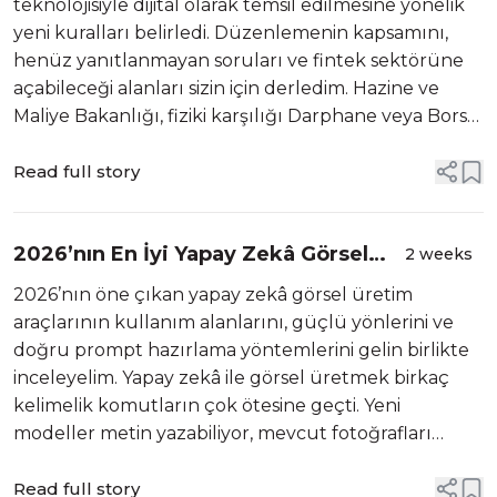
teknolojisiyle dijital olarak temsil edilmesine yönelik
yeni kuralları belirledi. Düzenlemenin kapsamını,
henüz yanıtlanmayan soruları ve fintek sektörüne
açabileceği alanları sizin için derledim. Hazine ve
Maliye Bakanlığı, fiziki karşılığı Darphane veya Borsa
nezdinde saklanan kıymetli madenlerin dijital
ortamda temsil edil...
Read full story
2026’nın En İyi Yapay Zekâ Görsel
2 weeks
Üretim Araçları
2026’nın öne çıkan yapay zekâ görsel üretim
araçlarının kullanım alanlarını, güçlü yönlerini ve
doğru prompt hazırlama yöntemlerini gelin birlikte
inceleyelim. Yapay zekâ ile görsel üretmek birkaç
kelimelik komutların çok ötesine geçti. Yeni
modeller metin yazabiliyor, mevcut fotoğrafları
düzenleyebiliyor, marka kimliğini koruyabiliyor ve
aynı karakteri farklı sahnelerde yaşa...
Read full story