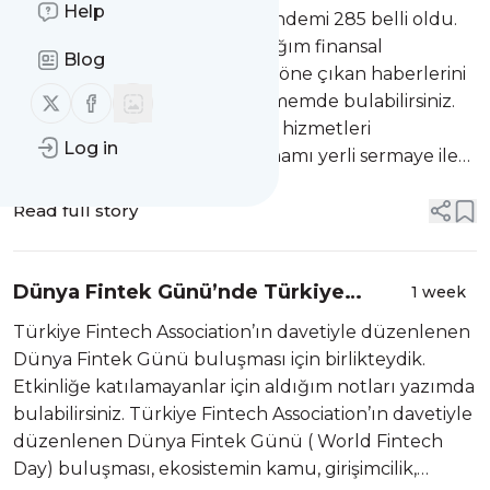
gündemi 285
Help
FinTech alanında haftanın gündemi 285 belli oldu.
PayTR’ın katkılarıyla hazırladığım finansal
Blog
teknolojiler alanında haftanın öne çıkan haberlerini
Follow us on X (twitter)
Follow us on Facebook
ve gündem başlıklarını derlememde bulabilirsiniz.
2009 yılından bu yana ödeme hizmetleri
Log in
sektöründe hizmet sunan tamamı yerli sermaye ile
kurulmuş olan PayTR’ın katkılarıyla hazırladığım, 27
Temmuz – 2 Ağustos aralığında finansal t...
Read full story
Dünya Fintek Günü’nde Türkiye
1 week
Ekosistemi Globalleşme Gündemiyle
Türkiye Fintech Association’ın davetiyle düzenlenen
Buluştu
Dünya Fintek Günü buluşması için birlikteydik.
Etkinliğe katılamayanlar için aldığım notları yazımda
bulabilirsiniz. Türkiye Fintech Association’ın davetiyle
düzenlenen Dünya Fintek Günü ( World Fintech
Day) buluşması, ekosistemin kamu, girişimcilik,