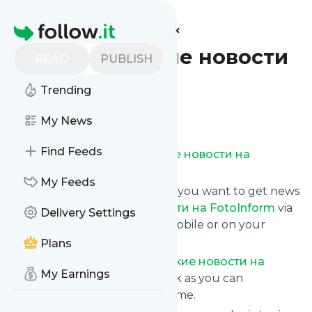
Find more feeds
Homepage
Кировоградские новости
READ
PUBLISH
на FotoInform
Trending
Follow
My News
Find Feeds
Subscribe to
Кировоградские новости на
FotoInform
’s news feed.
My Feeds
Click on “Follow” and decide if you want to get news
from
Кировоградские новости на FotoInform
via
Delivery Settings
RSS, as email newsletter, via mobile or on your
personal news page.
Plans
Subscription to
Кировоградские новости на
My Earnings
FotoInform
comes without risk as you can
unsubscribe instantly at any time.