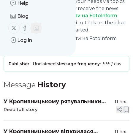
You can also filter the feed to your needs via topics
Help
and keywords so that you only receive the news
from
Кировоградские новости на FotoInform
Blog
which you are really interested in. Click on the blue
Follow us on X (twitter)
Follow us on Facebook
“Filter” button below to get started.
Title: Кировоградские новости на FotoInform
Log in
Is this your feed?
Claim it
!
Publisher:
Unclaimed!
Message frequency:
5.55 / day
Message
History
У Кропивницькому рятувальники
11 hrs
оперативно витягли літнього
Read full story
чоловіка з ями
У Кропивницькому відкрилася
11 hrs