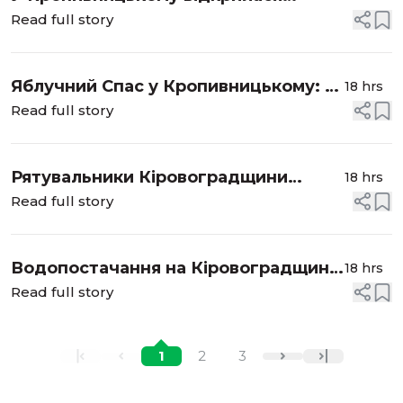
виставка Наталії Прус
Read full story
Яблучний Спас у Кропивницькому: як
18 hrs
у храмах ПЦУ відзначають
Read full story
Преображення Господнє
Рятувальники Кіровоградщини
18 hrs
ліквідували 14 пожеж за минулу
Read full story
добу
Водопостачання на Кіровоградщині
18 hrs
6 серпня: де тривають аварійні та
Read full story
планові роботи
1
2
3