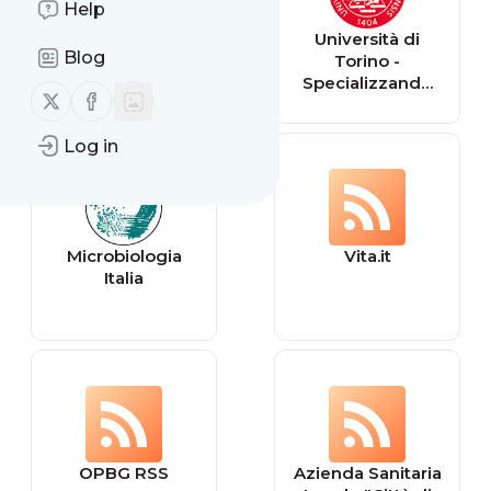
Help
Università di
Università di
Blog
Torino -
Torino -
Studente Eventi
Specializzando
Follow us on X (twitter)
Follow us on Facebook
Eventi
Log in
Microbiologia
Vita.it
Italia
OPBG RSS
Azienda Sanitaria