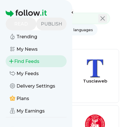
Feed directory
Homepage
READ
PUBLISH
AI
All categories
All languages
Trending
All feed types
My News
Find Feeds
My Feeds
AIC –
Tusciaweb
Delivery Settings
Associazione
Italiana Celiachia
Plans
My Earnings