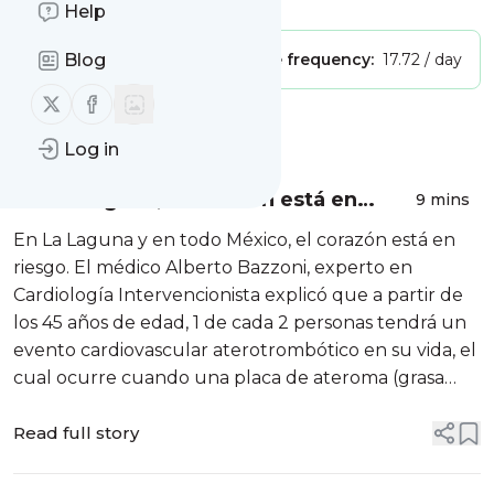
Help
Publisher:
Blog
Unclaimed!
Message frequency:
17.72 / day
Follow us on X (twitter)
Follow us on Facebook
Message
History
Log in
'En La Laguna, el corazón está en
9 mins
riesgo', especialista llama a prevenir
En La Laguna y en todo México, el corazón está en
enfermedades
riesgo. El médico Alberto Bazzoni, experto en
Cardiología Intervencionista explicó que a partir de
los 45 años de edad, 1 de cada 2 personas tendrá un
evento cardiovascular aterotrombótico en su vida, el
cual ocurre cuando una placa de ateroma (grasa
acumulada) en la pared de una arteria se rompe,
desencadenando la for...
Read full story