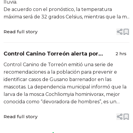
lluvia.
De acuerdo con el pronóstico, la temperatura
máxima será de 32 grados Celsius, mientras que la m...
Read full story
Control Canino Torreón alerta por
2 hrs
riesgo de gusano barrenador en
Control Canino de Torreón emitió una serie de
mascotas
recomendaciones a la población para prevenir e
identificar casos de Gusano barrenador en las
mascotas. La dependencia municipal informó que la
larva de la mosca Cochliomyia hominivorax, mejor
conocida como “devoradora de hombres”, es un
parásito que se alimenta de tejido vivo y de sangre
caliente, también en seres humanos....
Read full story