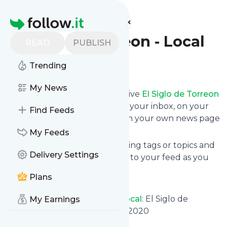
Find more feeds
Homepage
El Siglo de Torreon - Local
READ
PUBLISH
Follow
Trending
My News
Subscribe in seconds and receive
El Siglo de Torreon
- Local
's news feed updates in your inbox, on your
Find Feeds
phone or even read them from your own news page
here on follow.it.
My Feeds
You can select the updates using tags or topics and
Delivery Settings
you can add as many websites to your feed as you
like.
Plans
And the service is entirely free!
Follow
El Siglo de Torreon - Local
: El Siglo de
My Earnings
Torreón, martes 2 de junio de 2020
Is this your feed?
Claim it
!