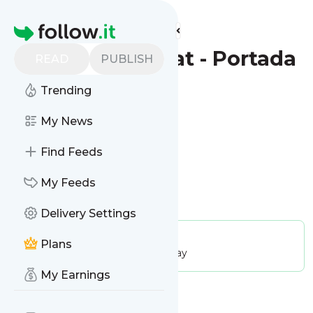
Find more feeds
Homepage
El Nacional.cat - Portada
READ
PUBLISH
Trending
Follow
My News
Find Feeds
My Feeds
Is this your feed?
Claim it
!
Delivery Settings
Publisher:
Unclaimed!
Plans
Message frequency:
107.29 / day
My Earnings
Message
History