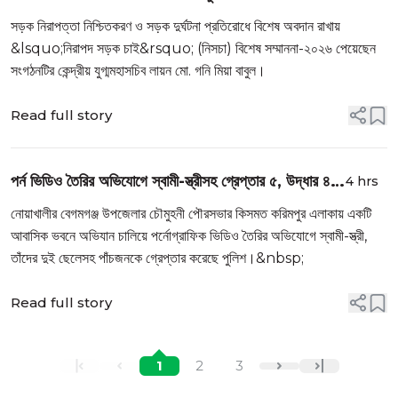
সড়ক নিরাপত্তা নিশ্চিতকরণ ও সড়ক দুর্ঘটনা প্রতিরোধে বিশেষ অবদান রাখায়
&lsquo;নিরাপদ সড়ক চাই&rsquo; (নিসচা) বিশেষ সম্মাননা-২০২৬ পেয়েছেন
সংগঠনটির কেন্দ্রীয় যুগ্মমহাসচিব লায়ন মো. গনি মিয়া বাবুল।
Read full story
পর্ন ভিডিও তৈরির অভিযোগে স্বামী-স্ত্রীসহ গ্রেপ্তার ৫, উদ্ধার ৪
4 hrs
তর
নোয়াখালীর বেগমগঞ্জ উপজেলার চৌমুহনী পৌরসভার কিসমত করিমপুর এলাকায় একটি
আবাসিক ভবনে অভিযান চালিয়ে পর্নোগ্রাফিক ভিডিও তৈরির অভিযোগে স্বামী-স্ত্রী,
তাঁদের দুই ছেলেসহ পাঁচজনকে গ্রেপ্তার করেছে পুলিশ।&nbsp;
Read full story
1
2
3