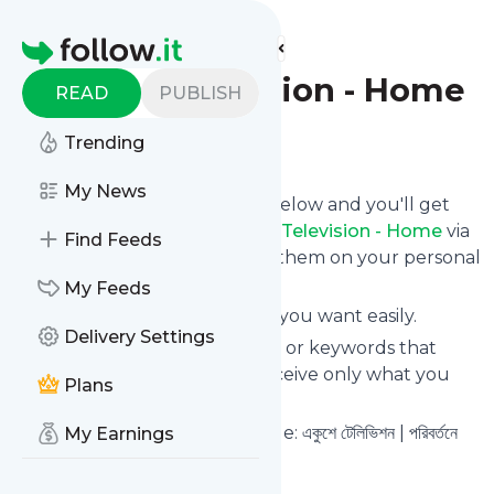
Find more feeds
Homepage
Ekushey Television - Home
READ
PUBLISH
Follow
Trending
My News
Click on the "Follow" button below and you'll get
the latest news from
Ekushey Television - Home
via
Find Feeds
email, mobile or you can read them on your personal
news page on this site.
My Feeds
You can unsubscribe anytime you want easily.
Delivery Settings
You can also choose the topics or keywords that
you're interested in, so you receive only what you
Plans
want.
Ekushey Television - Home
title: একুশে টেলিভিশন | পরিবর্তনে
My Earnings
অঙ্গিকারবদ্ধ
Is this your feed?
Claim it
!