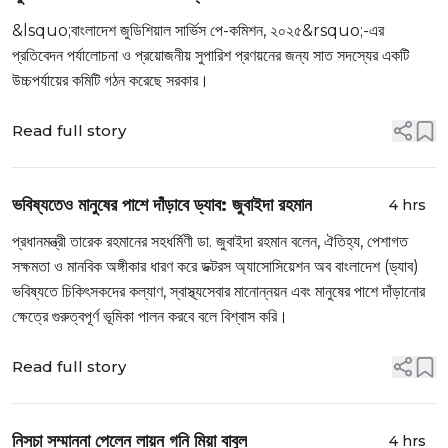
&lsquo;বাংলাদেশ জুডিশিয়াল সার্ভিস পে-কমিশন, ২০২৫&rsquo;-এর
প্রতিবেদন পর্যালোচনা ও প্রয়োজনীয় সুপারিশ প্রণয়নের জন্য সাত সদস্যের একটি
উচ্চপর্যায়ের কমিটি গঠন করেছে সরকার।
Read full story
ভবিষ্যতেও মানুষের পাশে দাঁড়াবে ড্যাব: জুবাইদা রহমান
4 hrs
প্রধানমন্ত্রী তারেক রহমানের সহধর্মিণী ডা. জুবাইদা রহমান বলেন, ঐতিহ্য, পেশাগত
সক্ষমতা ও মানবিক অঙ্গীকার ধারণ করে ডক্টরস অ্যাসোসিয়েশন অব বাংলাদেশ (ড্যাব)
ভবিষ্যতে চিকিৎসকদের কল্যাণ, স্বাস্থ্যসেবার মানোন্নয়ন এবং মানুষের পাশে দাঁড়ানোর
ক্ষেত্রে গুরুত্বপূর্ণ ভূমিকা পালন করবে বলে বিশ্বাস করি।
Read full story
নিসচা সম্মাননা পেলেন লায়ন গনি মিয়া বাবুল
4 hrs