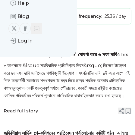
Help
Publisher:
Blog
Unclaimed!
Message frequency:
25.36 / day
Follow us on X (twitter)
Follow us on Facebook
Message
History
Log in
৮ আগস্টকে ‘সাংবিধানিক প্রতিবিপ্লব দিবস’ ঘোষণা করে ৬ দফা দাবি
4 hrs
৮ আগস্টকে &lsquo;সাংবিধানিক প্রতিবিপ্লব দিবস&rsquo; হিসেবে উল্লেখ
করে ছয় দফা দাবি জানিয়েছে গণবিপ্লবী উদ্যোগ। সংগঠনটির দাবি, দুই বছর আগে এই
দিনে অন্তর্বর্তী সরকারের শপথগ্রহণের মধ্য দিয়ে ছাত্র-শ্রমিক-জনতার ঐতিহাসিক
গণঅভ্যুত্থান একটি গুরুত্বপূর্ণ পর্যায়ে পৌঁছালেও, পরবর্তী সময়ে রাষ্ট্রীয় কাঠামোর
মৌলিক পরিবর্তনের পরিবর্তে পুরোনো সাংবিধানিক ধারাবাহিকতাই বজায় রাখা হয়েছে।
Read full story
জুডিশিয়াল সার্ভিস পে-কমিশনের প্রতিবেদন পর্যালোচনায় কমিটি গঠন
4 hrs