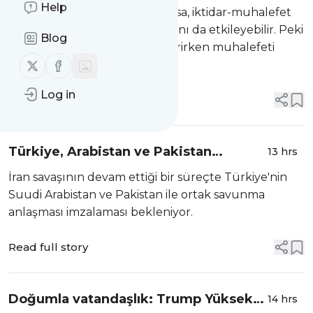
etkiler?
Help
TBMM'de sunulan çerçeve yasa, iktidar-muhalefet
dengelerini ve seçim hesaplarını da etkileyebilir. Peki
Blog
yasa Erdoğan'ın elini güçlendirirken muhalefeti
Follow us on X (twitter)
Follow us on Facebook
böler mi?
Log in
Read full story
Türkiye, Arabistan ve Pakistan
13 hrs
savunma anlaşması imzalayacak
İran savaşının devam ettiği bir süreçte Türkiye'nin
Suudi Arabistan ve Pakistan ile ortak savunma
anlaşması imzalaması bekleniyor.
Read full story
Doğumla vatandaşlık: Trump Yüksek
14 hrs