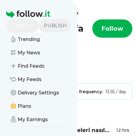
Find more feeds
Homepage
READ
PUBLISH
DW - Anasayfa
Follow
Trending
My News
Find Feeds
Is this your feed?
Claim it
!
My Feeds
Publisher:
Unclaimed!
Message frequency:
13.55 / day
Delivery Settings
Plans
Message
History
My Earnings
Çerçeve yasa siyasi dengeleri nasıl
12 hrs