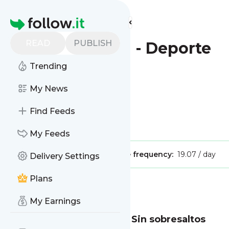
Find more feeds
Homepage
READ
PUBLISH
Diario Sevilla - Deporte
Trending
My News
Find Feeds
Is this your feed?
Claim it
!
My Feeds
Publisher:
Unclaimed!
Message frequency:
19.07 / day
Delivery Settings
Plans
Message
History
My Earnings
44 Copa del Rey Mapfre | Sin sobresaltos