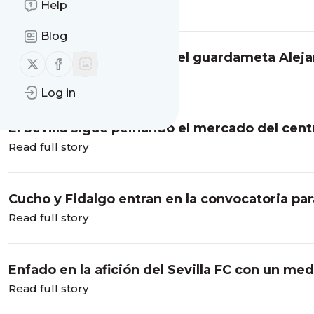
Help
Read full story
Blog
El Betis cierra el fichaje del guardameta Alej
Follow us on X (twitter)
Follow us on Facebook
Read full story
Log in
El Sevilla sigue peinando el mercado del cent
pivote
Read full story
Cucho y Fidalgo entran en la convocatoria par
"recupera" a Petit e Iker Losada
Read full story
Enfado en la afición del Sevilla FC con un med
Read full story