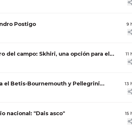
andro Postigo
9 
ro del campo: Skhiri, una opción para el
11 
a el Betis-Bournemouth y Pellegrini
13 
io nacional: "Dais asco"
15 