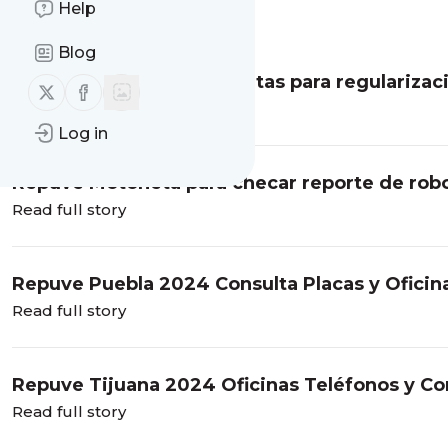
Help
Message
History
Blog
Sistema electrónico de citas para regulariza
Follow us on X (twitter)
Follow us on Facebook
Read full story
Log in
Repuve Motoneta para checar reporte de rob
Read full story
Repuve Puebla 2024 Consulta Placas y Oficin
Read full story
Repuve Tijuana 2024 Oficinas Teléfonos y Co
Read full story