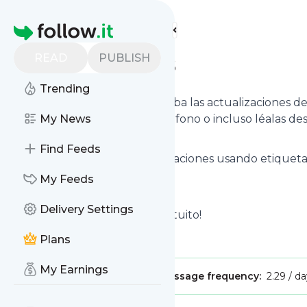
Find more feeds
Homepage
READ
PUBLISH
Consulta Placas
Trending
Suscríbase en segundos y reciba las actualizaciones del
bandeja de entrada, en su teléfono o incluso léalas desd
My News
Find Feeds
Puede seleccionar las actualizaciones usando etiqueta
desee.
My Feeds
Delivery Settings
¡Y el servicio es totalmente gratuito!
Plans
My Earnings
Publisher:
cajetacoronado21
Message frequency:
2.29 / d