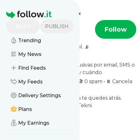
Find more feeds
Homepage
READ
PUBLISH
CompuTekni
Follow
Trending
Tu ventaja tech, en tiempo real. 📡
My News
Noticias, alertas y promos exclusivas por email, SMS o
Find Feeds
web. Tú controlas qué recibir y cuándo.
✅ 100 % gratis • 🔒 Encriptado • 🚫 0 spam • ⏸️ Cancela
My Feeds
cuando quieras.
Delivery Settings
👉 Suscríbete en 1 clic y nunca te quedes atrás.
Gracias por confiar en CompuTekni.
Plans
My Earnings
Gracias por tu preferencia.
CompuTekni