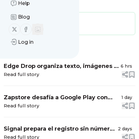
Help
Blog
Publisher:
CompuTekni
Message frequency:
0.85 / day
Follow us on X (twitter)
Follow us on Facebook
Log in
Message
History
Edge Drop organiza texto, imágenes y
6 hrs
archivos en segundos
Read full story
Zapstore desafía a Google Play con
1 day
apps verificables
Read full story
Signal prepara el registro sin número
2 days
de teléfono: lo que sabemos
Read full story