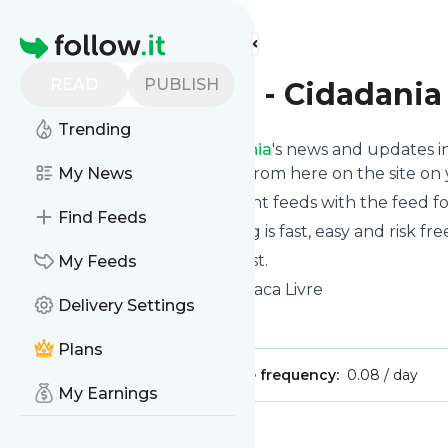
Find more feeds
Homepage
READ
PUBLISH
Catraca Livre - Cidadania
Trending
Follow
Catraca Livre - Cidadania
's news and updates in
phone or you can read them from here on the site on
My News
You can even combine different feeds with the feed f
Find Feeds
Subscribing and unsubscribing is fast, easy and risk fre
The whole service is free of cost.
My Feeds
Catraca Livre - Cidadania
: Catraca Livre
Delivery Settings
Is this your feed?
Claim it
!
Plans
Publisher:
Unclaimed!
Message frequency:
0.08 / day
My Earnings
Message
History