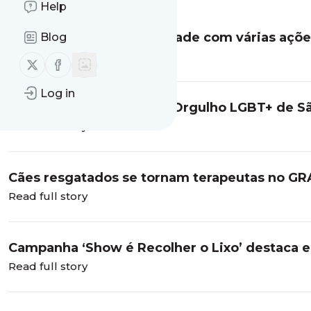
Help
Amstel festeja a diversidade com várias açõ
Blog
uma década ao lado da Parada do Orgu...
Read full story
Follow us on X (twitter)
Follow us on Facebook
Log in
30ª edição da Parada do Orgulho LGBT+ de 
online
Read full story
Cães resgatados se tornam terapeutas no GR
tratamento oncológico
Read full story
Campanha ‘Show é Recolher o Lixo’ destaca e
Carnaval
Read full story