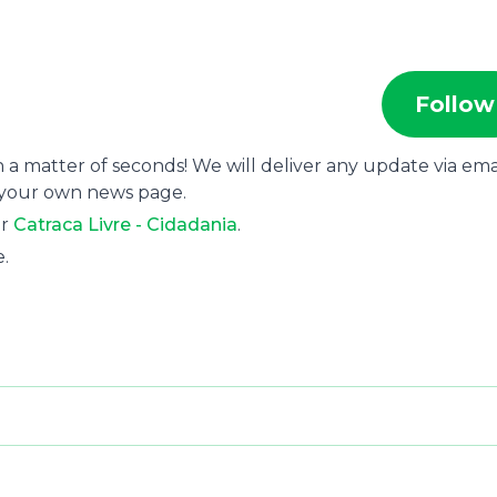
Follow
 a matter of seconds! We will deliver any update via emai
 your own news page.
or
Catraca Livre - Cidadania
.
e.