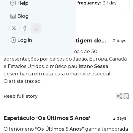
Publisher:
Help
Unclaimed!
Message frequency:
3 / day
Blog
Message
History
Follow us on X (twitter)
Follow us on Facebook
Sessa lança ‘Pequena Vertigem de
Log in
2 days
Amor’
Depois de girar o mundo em mais de 30
apresentações por palcos do Japão, Europa, Canadá
e Estados Unidos, o músico paulistano
Sessa
desembarca em casa para uma noite especial.
O artista traz ao
Read full story
Espetáculo ‘Os Últimos 5 Anos’
2 days
O fenômeno
“Os Últimos 5 Anos”
ganha temporada