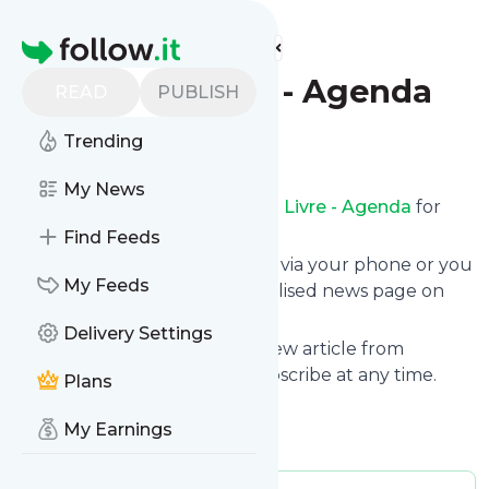
Find more feeds
Homepage
Catraca Livre - Agenda
READ
PUBLISH
Trending
Follow
My News
Receive updates from
Catraca Livre - Agenda
for
free, starting right now.
Find Feeds
We can deliver them by email, via your phone or you
My Feeds
can read them from a personalised news page on
follow.it.
Delivery Settings
This way you won't miss any new article from
Catraca Livre - Agenda
. Unsubscribe at any time.
Plans
Site title: Catraca Livre
My Earnings
Is this your feed?
Claim it
!