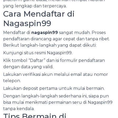
yang lengkap dan terpercaya.
Cara Mendaftar di
Nagaspin99
Mendaftar di
nagaspin99
sangat mudah. Proses
pendaftaran dirancang agar cepat dan tanpa ribet.
Berikut langkah-langkah yang dapat diikuti:
Kunjungi situs resmi Nagaspin99.
Klik tombol “Daftar” dan isi formulir pendaftaran
dengan data yang valid.
Lakukan verifikasi akun melalui email atau nomor
telepon.
Lakukan deposit pertama untuk mulai bermain.
Dengan langkah-langkah sederhana ini, siapa pun
bisa mulai menikmati permainan seru di Nagaspin99
tanpa kendala.
Tips Bermain di