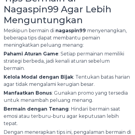
Nagaspin99 Agar Lebih
Menguntungkan
Meskipun bermain di
nagaspin99
menyenangkan,
beberapa tips dapat membantu pemain
meningkatkan peluang menang:
Pahami Aturan Game
: Setiap permainan memiliki
strategi berbeda, jadi kenali aturan sebelum
bermain.
Kelola Modal dengan Bijak
: Tentukan batas harian
agar tidak mengalami kerugian besar.
Manfaatkan Bonus
: Gunakan promo yang tersedia
untuk menambah peluang menang.
Bermain dengan Tenang
: Hindari bermain saat
emosi atau terburu-buru agar keputusan lebih
tepat.
Dengan menerapkan tips ini, pengalaman bermain di