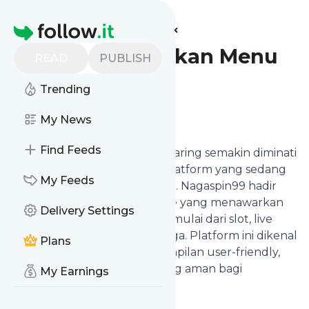
Find more feeds
Homepage
Cara Menggunakan Menu
READ
PUBLISH
nagaspin99
Trending
Follow
My News
Find Feeds
Di era digital saat ini, hiburan daring semakin diminati
oleh masyarakat. Salah satu platform yang sedang
My Feeds
naik daun adalah
nagaspin99
. Nagaspin99 hadir
sebagai situs permainan online yang menawarkan
Delivery Settings
berbagai jenis game menarik, mulai dari slot, live
casino, hingga taruhan olahraga. Platform ini dikenal
Plans
karena kemudahan akses, tampilan user-friendly,
dan pengalaman bermain yang aman bagi
My Earnings
penggunanya.
Fitur Unggulan