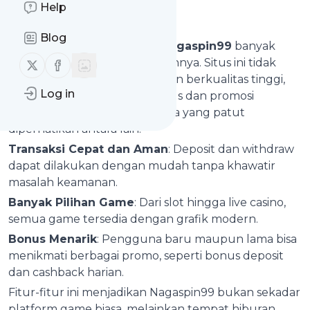
Help
Nagaspin99
Blog
Salah satu alasan mengapa
nagaspin99
banyak
Follow us on X (twitter)
Follow us on Facebook
diminati adalah fitur unggulannya. Situs ini tidak
hanya menyediakan permainan berkualitas tinggi,
Log in
tetapi juga menawarkan bonus dan promosi
menarik. Beberapa fitur utama yang patut
diperhatikan antara lain:
Transaksi Cepat dan Aman
: Deposit dan withdraw
dapat dilakukan dengan mudah tanpa khawatir
masalah keamanan.
Banyak Pilihan Game
: Dari slot hingga live casino,
semua game tersedia dengan grafik modern.
Bonus Menarik
: Pengguna baru maupun lama bisa
menikmati berbagai promo, seperti bonus deposit
dan cashback harian.
Fitur-fitur ini menjadikan Nagaspin99 bukan sekadar
platform game biasa, melainkan tempat hiburan