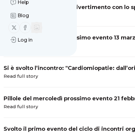
Help
Serata di beneficenza e divertimento con lo s
sabato 4 maggio
Read full story
Blog
Follow us on X (twitter)
Follow us on Facebook
Pillole del mercoledì prossimo evento 13 marz
Log in
all’evoluzione”
Read full story
Si è svolto l’incontro: "Cardiomiopatie: dall’or
Read full story
Pillole del mercoledì prossimo evento 21 febb
all’evoluzione”
Read full story
Svolto il primo evento del ciclo di incontri org