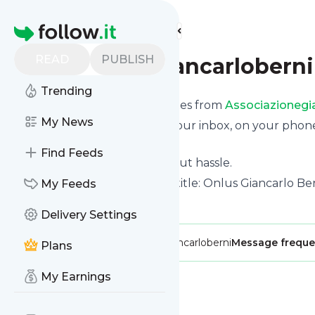
Find more feeds
Homepage
READ
PUBLISH
associazionegiancarloberni
Trending
We bring you the latest updates from
Associazionegi
My News
We can deliver your news in your inbox, on your phon
personal news page.
Find Feeds
Unsubscribe at any time without hassle.
Associazionegiancarloberni
's title: Onlus Giancarlo Be
My Feeds
Onlus
Delivery Settings
Publisher:
ufficiostampa.assgiancarloberni
Message frequ
Plans
My Earnings
Message
History