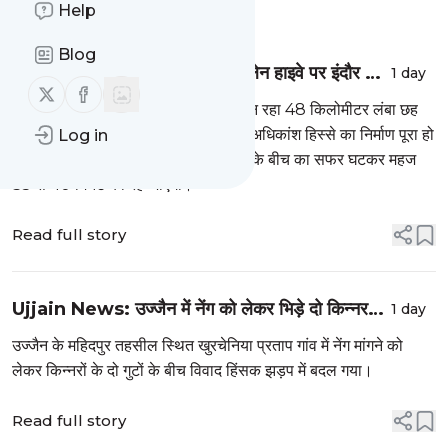
Message
Help
History
Blog
Indore: 40 मिनट में पूरा होगा छहलेन हाइवे पर इंदौर से
1 day
Follow us on X (twitter)
Follow us on Facebook
उज्जैन का सफर, शहरी हिस्से में सर्विस लेन मिलेगी
सिंहस्थ मेले से पहले इंदौर-उज्जैन के बीच बन रहा 48 किलोमीटर लंबा छह
लेन मार्ग लगभग तैयार हो जाएगा। सड़क के अधिकांश हिस्से का निर्माण पूरा हो
Log in
चुका है। इसके शुरू होने के बाद दोनों शहरों के बीच का सफर घटकर महज
35 से 40 मिनट का रह जाएगा।
Read full story
Ujjain News: उज्जैन में नेंग को लेकर भिड़े दो किन्नर
1 day
गुट, गांव में चले लाठी-डंडे; पंचायत ने लिया बड़ा फैसला
उज्जैन के महिदपुर तहसील स्थित खुरचेनिया प्रताप गांव में नेंग मांगने को
लेकर किन्नरों के दो गुटों के बीच विवाद हिंसक झड़प में बदल गया।
Read full story