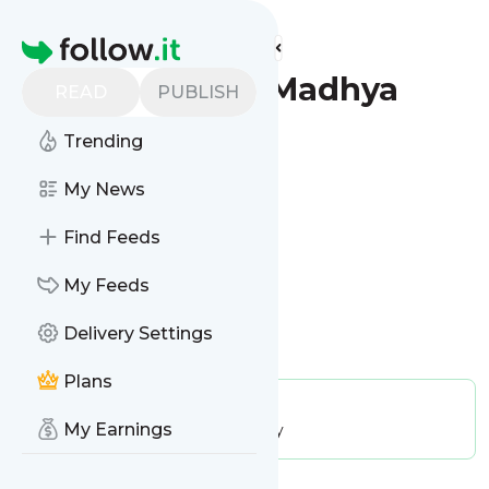
Find more feeds
Homepage
Amar Ujala - Madhya
READ
PUBLISH
Pradesh
Trending
Follow
My News
Find Feeds
My Feeds
Delivery Settings
Is this your feed?
Claim it
!
Plans
Publisher:
Unclaimed!
My Earnings
Message frequency:
18.76 / day