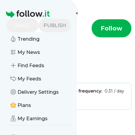
Find more feeds
Homepage
READ
PUBLISH
Welt Golf
Follow
Trending
This is the feed from
Welt Golf
My News
Find Feeds
Is this your feed?
Claim it
!
My Feeds
Publisher:
Unclaimed!
Message frequency:
0.31 / day
Delivery Settings
Tags:
Sports
Golf
Plans
My Earnings
Message
History