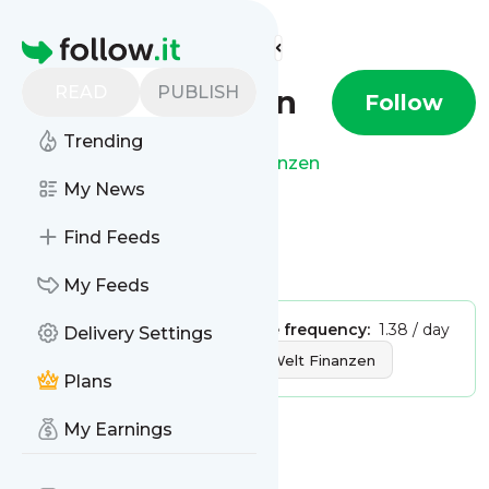
Find more feeds
Homepage
READ
PUBLISH
Welt Finanzen
Follow
Trending
This is the feed from
Welt Finanzen
My News
Find Feeds
Is this your feed?
Claim it
!
My Feeds
Publisher:
Unclaimed!
Message frequency:
1.38 / day
Delivery Settings
Tags:
News
Finance
Welt Finanzen
Plans
My Earnings
Message
History