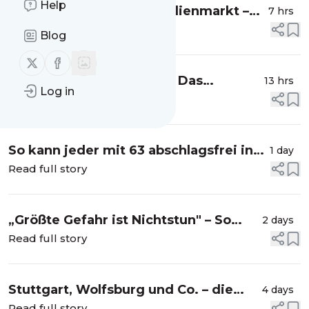
Help
Zeitenwende am Immobilienmarkt –
7 hrs
Verkäufer bleiben auf ihren Häusern
Read full story
Blog
sitzen
Follow us on X (twitter)
Follow us on Facebook
KI-Hype und Dauerkrise – Das
13 hrs
Log in
empfiehlt Europas mächtigste
Read full story
Geldverwalterin jetzt Anlegern
So kann jeder mit 63 abschlagsfrei in
1 day
Rente gehen
Read full story
„Größte Gefahr ist Nichtstun" – So
2 days
retten Sie jetzt noch Ihre
Read full story
Steuererklärung
Stuttgart, Wolfsburg und Co. – die
4 days
plötzliche Kaufchance für Immobilien
Read full story