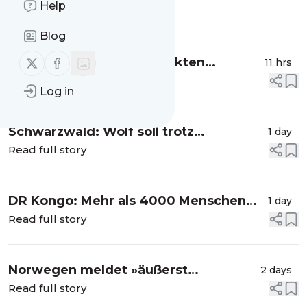
Help
Message
History
Blog
Follow us on X (twitter)
Follow us on Facebook
Wespen: Wie Sie die Insekten
11 hrs
vertreiben und Stiche richtig
Read full story
Log in
behandeln
Schwarzwald: Wolf soll trotz
1 day
Abschussgenehmigung umtrainiert
Read full story
werden
DR Kongo: Mehr als 4000 Menschen
1 day
mit Ebola infiziert
Read full story
Norwegen meldet »äußerst
2 days
ungewöhnliche« Todesfälle von
Read full story