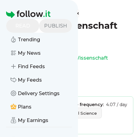
Find more feeds
Homepage
Spiegel Wissenschaft
READ
PUBLISH
Trending
Follow
My News
This is the feed from
Spiegel Wissenschaft
Find Feeds
My Feeds
Is this your feed?
Claim it
!
Delivery Settings
Publisher:
Unclaimed!
Message frequency:
4.07 / day
Plans
Tags:
Nature
Fundamental Science
My Earnings
Spiegel Wissenschaft