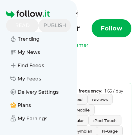
Find more feeds
Homepage
READ
PUBLISH
Mobile Gamer
Follow
Trending
This is the feed from
Mobile Gamer
My News
Find Feeds
Is this your feed?
Claim it
!
My Feeds
Publisher:
Unclaimed!
Message frequency:
1.65 / day
Delivery Settings
Tags:
Entertainment
Android
reviews
Plans
iPhone
iPad
Windows Mobile
My Earnings
Jogos Grátis
jogos para Celular
iPod Touch
Java
Windows Phone
Symbian
N-Gage