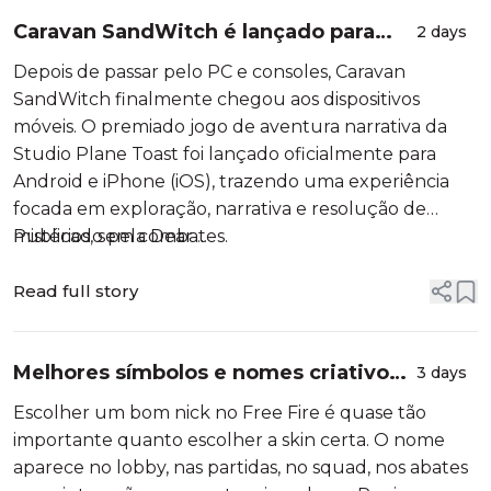
Caravan SandWitch é lançado para
2 days
Android e iPhone com aventura
Depois de passar pelo PC e consoles, Caravan
narrativa e exploração sem combates
SandWitch finalmente chegou aos dispositivos
móveis. O premiado jogo de aventura narrativa da
Studio Plane Toast foi lançado oficialmente para
Android e iPhone (iOS), trazendo uma experiência
focada em exploração, narrativa e resolução de
mistérios, sem combates.
Publicado pela Dear ...
Read full story
Melhores símbolos e nomes criativos
3 days
para Free Fire em 2026
Escolher um bom nick no Free Fire é quase tão
importante quanto escolher a skin certa. O nome
aparece no lobby, nas partidas, no squad, nos abates