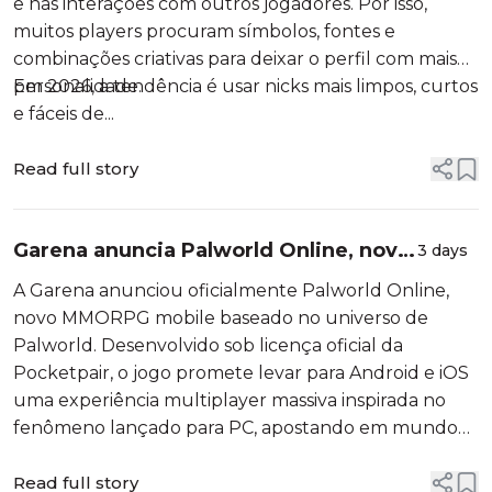
e nas interações com outros jogadores. Por isso,
muitos players procuram símbolos, fontes e
combinações criativas para deixar o perfil com mais
personalidade.
Em 2026, a tendência é usar nicks mais limpos, curtos
e fáceis de...
Read full story
Garena anuncia Palworld Online, novo
3 days
MMORPG mobile baseado em
A Garena anunciou oficialmente Palworld Online,
Palworld para Android e iPhone
novo MMORPG mobile baseado no universo de
Palworld. Desenvolvido sob licença oficial da
Pocketpair, o jogo promete levar para Android e iOS
uma experiência multiplayer massiva inspirada no
fenômeno lançado para PC, apostando em mundo
aberto compartilhado, captura de criaturas,
sobrevivên...
Read full story