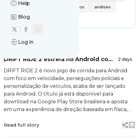
Help
dicas
detonados
códigos
análises
Blog
notícias
artigos
Follow us on X (twitter)
Follow us on Facebook
Message
History
Log in
DRIFT RIDE 2 estreia no Android com
2 days
gráficos realistas e personalização de
DRIFT RIDE 2 é novo jogo de corrida para Android
carros
com foco em velocidade, perseguições policiais e
personalização de veículos, acaba de ser lançado
para Android. O título já está disponível para
download na Google Play Store brasileira e aposta
em uma experiência de direção baseada em física,
com diferentes tipos de pi...
Read full story