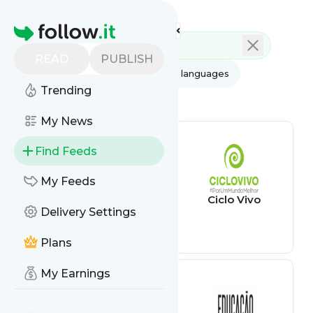
Feed directory
Homepage
READ
PUBLISH
AI
All categories
All languages
Trending
All feed types
My News
Find Feeds
My Feeds
Portal do
Ciclo Vivo
Delivery Settings
Trânsito,
Mobilidade &
Sustentabilidade
Plans
My Earnings