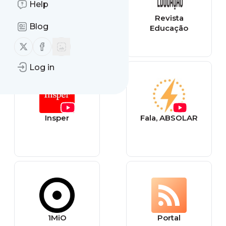
Help
Design Culture
Revista
Blog
Educação
Follow us on X (twitter)
Follow us on Facebook
Log in
Insper
Fala, ABSOLAR
1MiO
Portal