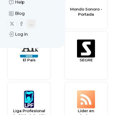
Help
Las Provincias -
Mondo Sonoro -
Blog
Valencia CF
Portada
Follow us on X (twitter)
Follow us on Facebook
Log in
El País
SEGRE
Liga Profesional
Líder en