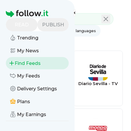
Feed directory
Homepage
READ
PUBLISH
AI
All categories
All languages
Trending
All feed types
My News
Find Feeds
My Feeds
El Pais - Ultimas
Diario Sevilla - TV
Delivery Settings
noticias
Plans
My Earnings