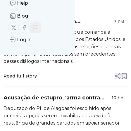
Message
Help
History
Blog
Deterioradas a níveis sem
7 hrs
Follow us on X (twitter)
Follow us on Facebook
precedentes, relações com EUA e
A revogação de visto à pessoa que comanda a
Argentina inauguraram a diplomacia
embaixada brasileira, por parte dos Estados Unidos, e
Log in
brasileira
o rebaixamento diplomático das relações bilaterais
com a Argentina são episódios sem precedentes
desses diálogos internacionais
Read full story
Acusação de estupro, 'arma contra
10 hrs
Lulinha' e Arthur Lira mais perto do
Deputado do PL de Alagoas foi escolhido após
Senado: os impactos de Alfredo
primeiras opções serem inviabilizadas devido à
Gaspar como vi...
resistência de grandes partidos em apoiar senador