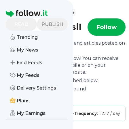
Find more feeds
Homepage
READ
PUBLISH
BBC Brasil - Brasil
Follow
Trending
Want to know the latest news and articles posted on
BBC Brasil - Brasil
My News
?
Then subscribe to their feed now! You can receive
Find Feeds
their updates by email, via mobile or on your
personal news page on this website.
My Feeds
See what they recently published below.
Delivery Settings
Website title: 404 - Page Not Found
Is this your feed?
Claim it
!
Plans
My Earnings
Publisher:
Unclaimed!
Message frequency:
12.17 / day