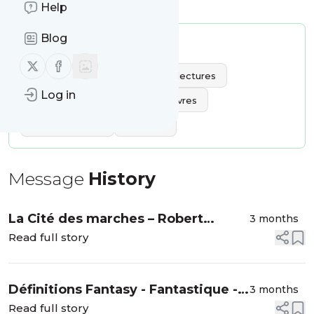
Help
Blog
Publisher:
challengeabc2012
Message frequency:
1.43 / day
Follow us on X (twitter)
Follow us on Facebook
Tags:
articles
fantasy
lectures
Log in
fantastique
chronique de livres
Science-fiction
analyses
Message
History
La Cité des marches – Robert
3 months
Jackson Bennett
Read full story
Définitions Fantasy - Fantastique -
3 months
SF
Read full story