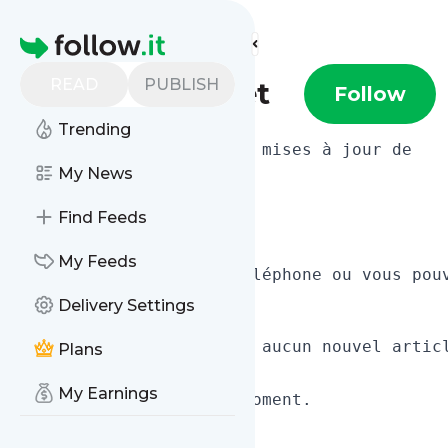
Find more feeds
Homepage
READ
PUBLISH
Lesmotsdenanet
Follow
Trending
My News
Lesmotsdenanet
.
dès maintenant.

Find Feeds
My Feeds
Par e-mail, via votre téléphone ou vous pou
Delivery Settings
Plans
Lesmotsdenanet
.
My Earnings
Désabonnez-vous à tout moment.

Titre du site: 
